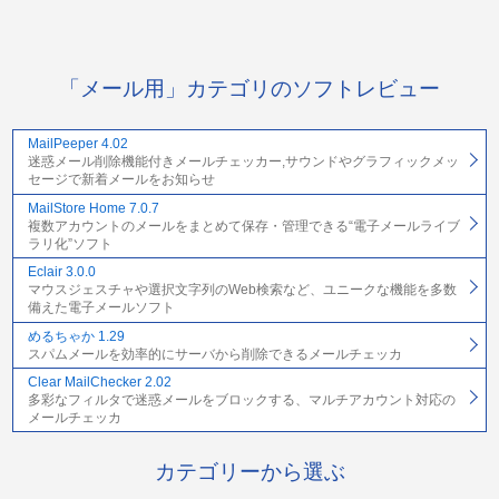
「メール用」カテゴリのソフトレビュー
MailPeeper 4.02
迷惑メール削除機能付きメールチェッカー,サウンドやグラフィックメッ
セージで新着メールをお知らせ
MailStore Home 7.0.7
複数アカウントのメールをまとめて保存・管理できる“電子メールライブ
ラリ化”ソフト
Eclair 3.0.0
マウスジェスチャや選択文字列のWeb検索など、ユニークな機能を多数
備えた電子メールソフト
めるちゃか 1.29
スパムメールを効率的にサーバから削除できるメールチェッカ
Clear MailChecker 2.02
多彩なフィルタで迷惑メールをブロックする、マルチアカウント対応の
メールチェッカ
カテゴリーから選ぶ