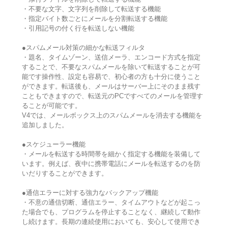
・不要な文字、文字列を削除して転送する機能
・指定バイト数ごとにメールを分割転送する機能
・引用記号の付く行を転送しない機能
●スパムメール対策の細かな転送フィルタ
・題名、タイムゾーン、送信メーラ、エンコード方式を指定
することで、不要なスパムメールを除いて転送することが可
能です操作性、設定も容易で、初心者の方も十分に使うこと
ができます。転送後も、メールはサーバー上にそのまま残す
こともできますので、転送元のPCですべてのメールを管理す
ることが可能です。
V4では、メールボックス上のスパムメールを消去する機能を
追加しました。
●スケジューラー機能
・メールを転送する時間帯を細かく指定する機能を装備して
います。例えば、夜中に携帯電話にメールを転送するのを防
いだりすることができます。
●通信エラーに対する強力なバックアップ機能
・不意の通信切断、通信エラー、タイムアウトなどが起こっ
た場合でも、プログラムを停止することなく、継続して動作
し続けます。長期の連続使用においても、安心して使用でき