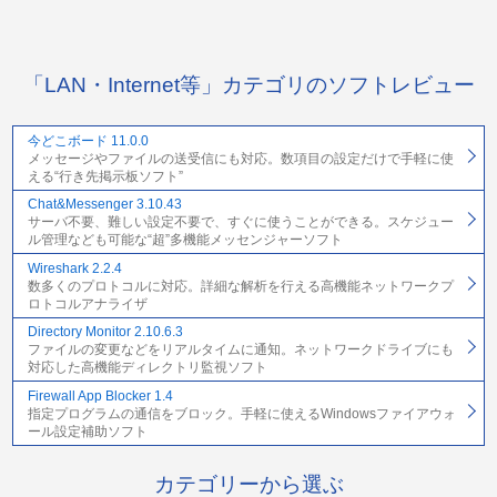
「LAN・Internet等」カテゴリのソフトレビュー
今どこボード 11.0.0
メッセージやファイルの送受信にも対応。数項目の設定だけで手軽に使
える“行き先掲示板ソフト”
Chat&Messenger 3.10.43
サーバ不要、難しい設定不要で、すぐに使うことができる。スケジュー
ル管理なども可能な“超”多機能メッセンジャーソフト
Wireshark 2.2.4
数多くのプロトコルに対応。詳細な解析を行える高機能ネットワークプ
ロトコルアナライザ
Directory Monitor 2.10.6.3
ファイルの変更などをリアルタイムに通知。ネットワークドライブにも
対応した高機能ディレクトリ監視ソフト
Firewall App Blocker 1.4
指定プログラムの通信をブロック。手軽に使えるWindowsファイアウォ
ール設定補助ソフト
カテゴリーから選ぶ