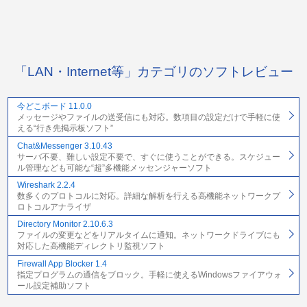
「LAN・Internet等」カテゴリのソフトレビュー
今どこボード 11.0.0
メッセージやファイルの送受信にも対応。数項目の設定だけで手軽に使
える“行き先掲示板ソフト”
Chat&Messenger 3.10.43
サーバ不要、難しい設定不要で、すぐに使うことができる。スケジュー
ル管理なども可能な“超”多機能メッセンジャーソフト
Wireshark 2.2.4
数多くのプロトコルに対応。詳細な解析を行える高機能ネットワークプ
ロトコルアナライザ
Directory Monitor 2.10.6.3
ファイルの変更などをリアルタイムに通知。ネットワークドライブにも
対応した高機能ディレクトリ監視ソフト
Firewall App Blocker 1.4
指定プログラムの通信をブロック。手軽に使えるWindowsファイアウォ
ール設定補助ソフト