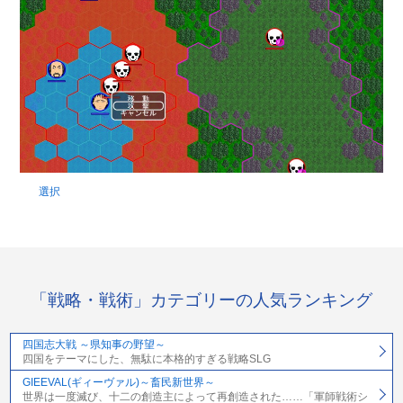
選択
「戦略・戦術」カテゴリーの人気ランキング
四国志大戦 ～県知事の野望～
四国をテーマにした、無駄に本格的すぎる戦略SLG
GIEEVAL(ギィーヴァル)～畜民新世界～
世界は一度滅び、十二の創造主によって再創造された……「軍師戦術シ