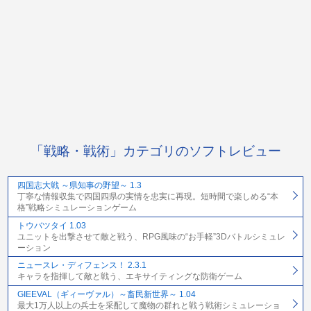
「戦略・戦術」カテゴリのソフトレビュー
四国志大戦 ～県知事の野望～ 1.3
丁寧な情報収集で四国四県の実情を忠実に再現。短時間で楽しめる“本
格”戦略シミュレーションゲーム
トウバツタイ 1.03
ユニットを出撃させて敵と戦う、RPG風味の“お手軽”3Dバトルシミュレ
ーション
ニュースレ・ディフェンス！ 2.3.1
キャラを指揮して敵と戦う、エキサイティングな防衛ゲーム
GIEEVAL（ギィーヴァル）～畜民新世界～ 1.04
最大1万人以上の兵士を采配して魔物の群れと戦う戦術シミュレーショ