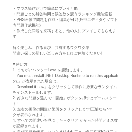
・マウス操作だけで簡単にプレイ可能
・問題ごとの解答時間と誤答数を競うランキング機能搭載
・PNG画像で問題を作成・編集が可能(外部エディタやソフト
内問題作成機能)
・作成した問題を投稿すると、他の人にプレイしてもらえま
す
解く楽しみ、作る喜び、共有するワクワク感――
間違い探しの新しい楽しみ方をぜひご体験ください!
# 使い方
1. まちがいハンター!.exe を起動します。
「You must install .NET Desktop Runtime to run this appilcati
on.」が表示された場合は、
「Download it now」をクリックして動作に必要なランタイム
をインストールします。
2. 好きな問題を選んで「開始」ボタンを押すとゲームスター
ト!
3. 左右の画像の間違い箇所をクリックします!正解なら○マー
クが表示されます。
4. すべての間違いを見つけたらクリア!かかった時間とミス数
が記録されます。
5. 自作問題を作成したいときはdataフォルダに直接PNGファ