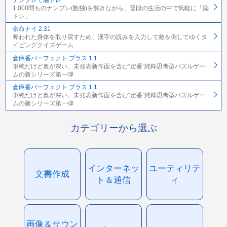
1,000問ものナンプレ(数独)を解きながら、普段の生活の中で気軽に「脳
トレ」
余命ナイ 2.31
奪われた身体を取り戻すため、漢字の読みを入力して敵を倒してゆくタ
イピングクイズゲーム
倉庫番パーフェクト プラス 1.1
単純だけど奥が深い。未発表新作面を含む“定番”純粋思考型パズルゲー
ムの新シリーズ第一弾
倉庫番パーフェクト プラス 1.1
単純だけど奥が深い。未発表新作面を含む“定番”純粋思考型パズルゲー
ムの新シリーズ第一弾
カテゴリーから選ぶ
インターネッ
ユーティリテ
文書作成
ト＆通信
ィ
画像＆サウン