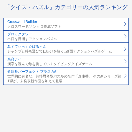
「クイズ・パズル」カテゴリーの人気ランキング
Crossword Builder
クロスワード/ナンクロ作成ソフト
ブロックタワー
出口を目指すアクションパズル
みすてぃっく☆ばる～ん
ジャンプと持ち運びで仕掛けを解く1画面アクションパズルゲーム
余命ナイ
漢字を読んで敵を倒していくタイピングクイズゲーム
倉庫番パーフェクト プラス A面
世界的に有名な、純粋思考型パズルの名作「倉庫番」 その新シリーズ第
1弾が、未発表新作面を加えて登場