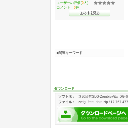
ユーザーの評価(
0
人)：
コメント：
0
件
■関連キーワード
ダウンロード
ソフト名：
迷宮経営SLG-ZombieVital DG
ファイル：
zvdg_free_data.zip / 17,767,47