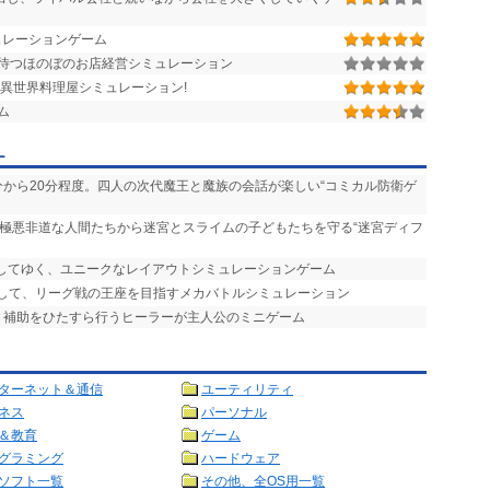
ュレーションゲーム
待つほのぼのお店経営シミュレーション
異世界料理屋シミュレーション!
ム
ー
0分から20分程度。四人の次代魔王と魔族の会話が楽しい“コミカル防衛ゲ
、極悪非道な人間たちから迷宮とスライムの子どもたちを守る“迷宮ディフ
置してゆく、ユニークなレイアウトシミュレーションゲーム
ムして、リーグ戦の王座を目指すメカバトルシミュレーション
復・補助をひたすら行うヒーラーが主人公のミニゲーム
ターネット＆通信
ユーティリティ
ネス
パーソナル
＆教育
ゲーム
グラミング
ハードウェア
ソフト一覧
その他、全OS用一覧