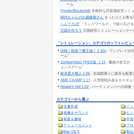
ーム
FrontierBlacksmith
本格的な武器屋経営シミ
絹代ちゃんのお裁縫屋さん
まったりとお客を
へんでろぱ!
「ランスワールド」で繰り広げる
王国を作ろう
王国経営シミュレーションゲー
「シミュレーション」カテゴリのソフトレビュ
決戦！防衛？魔王城！ 1.10c
- ワンプレイ1
ーム”
ZombieVital2-FREE版- 1.15
- 魔族の女王が
ェンスゲーム”
家具置き職人 1.06
- 完成図通りに家具を配
AME CHAMP 1.17
- 人型陸戦兵器をカスタ
Healer's Yell 1.02
- パーティメンバーの回
カテゴリーから選ぶ
文書作成
イン
画像＆サウンド
ビジ
家庭＆趣味
学習
アミューズメント
プロ
Mac OS X
製品