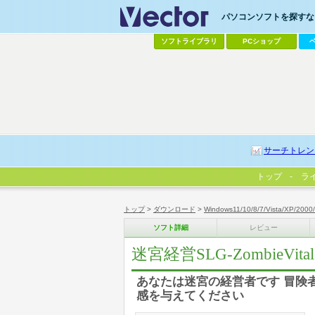
パソコンソフトを探すなら
ソフトライブラリ
PCショップ
サーチトレン
トップ
ラ
トップ
>
ダウンロード
>
Windows11/10/8/7/Vista/XP/2000
ソフト詳細
レビュー
迷宮経営SLG-ZombieVita
あなたは迷宮の経営者です 冒険
感を与えてください