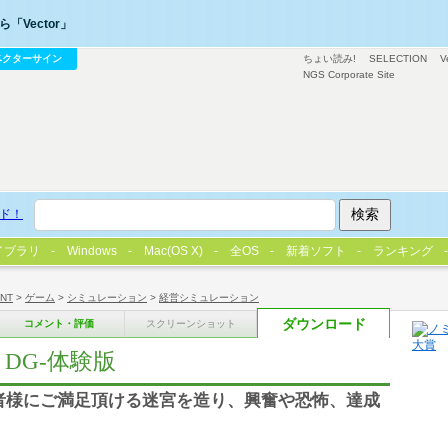
「Vector」
ベクターサイン
ちょい読み!
SELECTION
V
NGS Corporate Site
ド！
イブラリ
Windows
Mac(OS X)
全OS
新着ソフト
ランキング
/NT
>
ゲーム
>
シミュレーション
>
経営シミュレーション
ダウンロード
コメント・評価
スクリーンショット
l DG-体験版
者様にご満足頂ける迷宮を造り、興奮や恐怖、達成