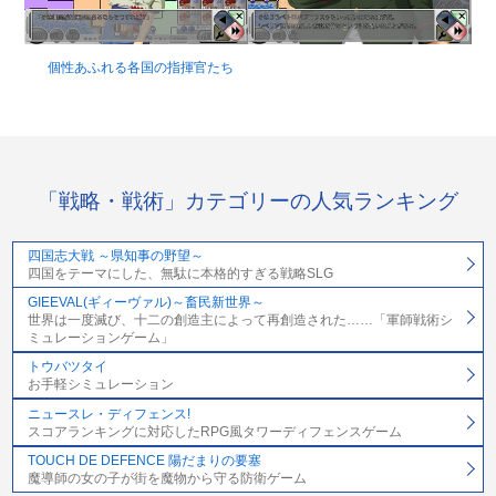
個性あふれる各国の指揮官たち
「戦略・戦術」カテゴリーの人気ランキング
四国志大戦 ～県知事の野望～
四国をテーマにした、無駄に本格的すぎる戦略SLG
GIEEVAL(ギィーヴァル)～畜民新世界～
世界は一度滅び、十二の創造主によって再創造された……「軍師戦術シ
ミュレーションゲーム」
トウバツタイ
お手軽シミュレーション
ニュースレ・ディフェンス!
スコアランキングに対応したRPG風タワーディフェンスゲーム
TOUCH DE DEFENCE 陽だまりの要塞
魔導師の女の子が街を魔物から守る防衛ゲーム