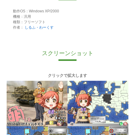
動作OS：Windows XP/2000
機種：汎用
種類：フリーソフト
作者：
しるふ・わーくす
スクリーンショット
クリックで拡大します