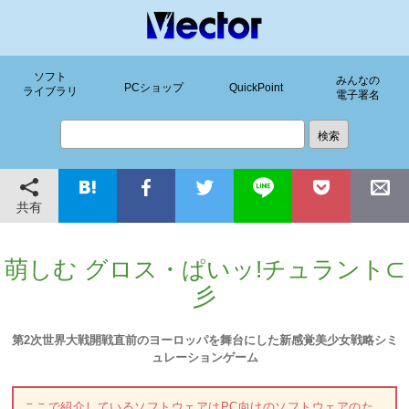
ソフト
みんなの
PCショップ
QuickPoint
ライブラリ
電子署名
共有
萌しむ グロス・ぱいッ!チュラント⊂
彡
第2次世界大戦開戦直前のヨーロッパを舞台にした新感覚美少女戦略シミ
ュレーションゲーム
ここで紹介しているソフトウェアはPC向けのソフトウェアのた