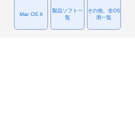
製品ソフト一
その他、全OS
Mac OS X
覧
用一覧