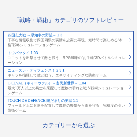
「戦略・戦術」カテゴリのソフトレビュー
四国志大戦 ～県知事の野望～ 1.3
丁寧な情報収集で四国四県の実情を忠実に再現。短時間で楽しめる“本
格”戦略シミュレーションゲーム
トウバツタイ 1.03
ユニットを出撃させて敵と戦う、RPG風味の“お手軽”3Dバトルシミュレ
ーション
ニュースレ・ディフェンス！ 2.3.1
キャラを指揮して敵と戦う、エキサイティングな防衛ゲーム
GIEEVAL（ギィーヴァル）～畜民新世界～ 1.04
最大1万人以上の兵士を采配して魔物の群れと戦う戦術シミュレーショ
ンゲーム
TOUCH DE DEFENCE 陽だまりの要塞 1.1
フィールド上に兵器を配置して魔物の襲撃から街を守る、完成度の高い
防衛ゲーム
カテゴリーから選ぶ