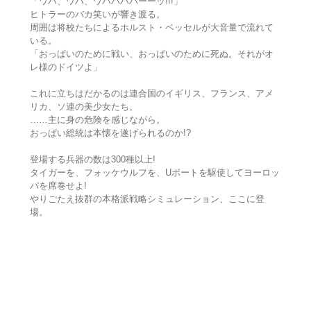
「ワハ、ワハ、ワハハハハーーッ!!!」
ヒトラーのバカ笑いが響き渡る。
周囲は将校たちによるホルスト・ベッセルが大音量で流れて
いる。
「おっぱいのために戦い、おっぱいのために死ぬ。それがオ
レ様のドイツよ」
これに立ちはだかるのは連合国のイギリス、フランス、アメ
リカ、ソ連の美少女たち。
……主に身の危険を感じながら。
おっぱい総統は本懐を遂げられるのか!?
登場する兵器の数は300種以上!
タイガーを、フォッケウルフを、Uボートを駆使してヨーロッ
パを席巻せよ!
やりごたえ抜群の本格派戦略シミュレーション、ここに登
場。