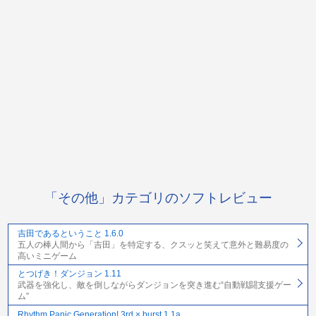
「その他」カテゴリのソフトレビュー
吉田であるということ 1.6.0
五人の棒人間から「吉田」を特定する、クスッと笑えて意外と難易度の
高いミニゲーム
とつげき！ダンジョン 1.11
武器を強化し、敵を倒しながらダンジョンを突き進む“自動戦闘支援ゲー
ム”
Rhythm Panic Generation! 3rd × burst 1.1a