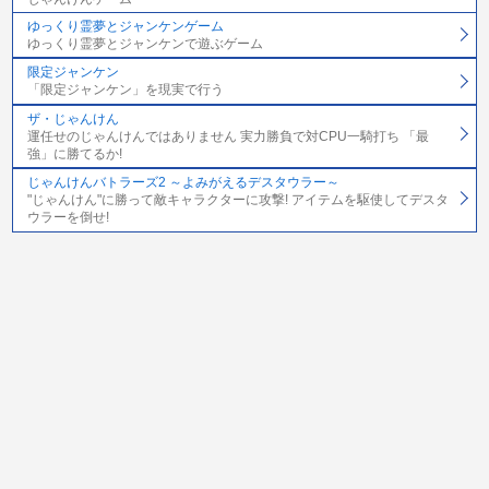
ゆっくり霊夢とジャンケンゲーム
ゆっくり霊夢とジャンケンで遊ぶゲーム
限定ジャンケン
「限定ジャンケン」を現実で行う
ザ・じゃんけん
運任せのじゃんけんではありません 実力勝負で対CPU一騎打ち 「最
強」に勝てるか!
じゃんけんバトラーズ2 ～よみがえるデスタウラー～
"じゃんけん"に勝って敵キャラクターに攻撃! アイテムを駆使してデスタ
ウラーを倒せ!