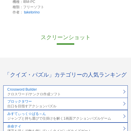
機種：IBM-PC
種類：フリーソフト
作者：
taketorino
スクリーンショット
「クイズ・パズル」カテゴリーの人気ランキング
Crossword Builder
クロスワード/ナンクロ作成ソフト
ブロックタワー
出口を目指すアクションパズル
みすてぃっく☆ばる～ん
ジャンプと持ち運びで仕掛けを解く1画面アクションパズルゲーム
余命ナイ
漢字を読んで敵を倒していくタイピングクイズゲーム