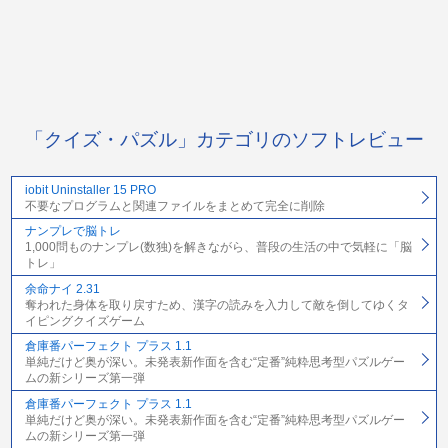
「クイズ・パズル」カテゴリのソフトレビュー
iobit Uninstaller 15 PRO
不要なプログラムと関連ファイルをまとめて完全に削除
ナンプレで脳トレ
1,000問ものナンプレ(数独)を解きながら、普段の生活の中で気軽に「脳
トレ」
余命ナイ 2.31
奪われた身体を取り戻すため、漢字の読みを入力して敵を倒してゆくタ
イピングクイズゲーム
倉庫番パーフェクト プラス 1.1
単純だけど奥が深い。未発表新作面を含む“定番”純粋思考型パズルゲー
ムの新シリーズ第一弾
倉庫番パーフェクト プラス 1.1
単純だけど奥が深い。未発表新作面を含む“定番”純粋思考型パズルゲー
ムの新シリーズ第一弾