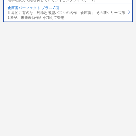
倉庫番パーフェクト プラス A面
世界的に有名な、純粋思考型パズルの名作「倉庫番」 その新シリーズ第
1弾が、未発表新作面を加えて登場