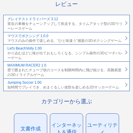
レビュー
グレイテストドライバーズ 3.12
実在の車種をチューンアップして疾走する、タイムアタック型の3Dラリ
ーレースゲーム
マウスでボクシング 1.0.0
マウスのみの操作で楽しめる、“ひと味違う”感覚の3Dボクシングゲーム
Let's BeachVolly 1.00
やり込むほどに味が出ておもしろくなる、シンプル操作の3Dビーチバレ
ーゲーム
MAXIMUM RACER2 1.0
壁で囲まれたチューブ状のコースを制限時間内に飛び抜ける、高難易度
の3Dトライアルゲーム
Jumping Soccer 1.00
短時間でプレイでき、めまぐるしい攻防を楽しめる2Dサッカーゲーム
カテゴリーから選ぶ
インターネッ
ユーティリテ
文書作成
ト＆通信
ィ