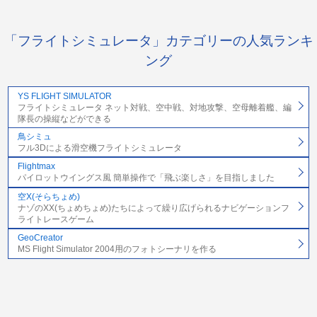
「フライトシミュレータ」カテゴリーの人気ランキ
ング
YS FLIGHT SIMULATOR
フライトシミュレータ ネット対戦、空中戦、対地攻撃、空母離着艦、編
隊長の操縦などができる
鳥シミュ
フル3Dによる滑空機フライトシミュレータ
Flightmax
パイロットウイングス風 簡単操作で「飛ぶ楽しさ」を目指しました
空X(そらちょめ)
ナゾのXX(ちょめちょめ)たちによって繰り広げられるナビゲーションフ
ライトレースゲーム
GeoCreator
MS Flight Simulator 2004用のフォトシーナリを作る