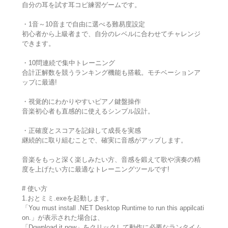
自分の耳を試す耳コピ練習ゲームです。
・1音～10音まで自由に選べる難易度設定
初心者から上級者まで、自分のレベルに合わせてチャレンジ
できます。
・10問連続で集中トレーニング
合計正解数を競うランキング機能も搭載。モチベーションア
ップに最適!
・視覚的にわかりやすいピアノ鍵盤操作
音楽初心者も直感的に使えるシンプル設計。
・正確度とスコアを記録して成長を実感
継続的に取り組むことで、確実に音感がアップします。
音楽をもっと深く楽しみたい方、音感を鍛えて歌や演奏の精
度を上げたい方に最適なトレーニングツールです!
# 使い方
1.おとミミ.exeを起動します。
「You must install .NET Desktop Runtime to run this appilcati
on.」が表示された場合は、
「Download it now」をクリックして動作に必要なランタイム