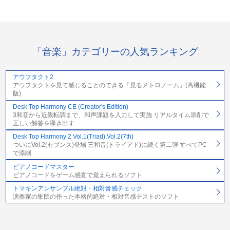
「音楽」カテゴリーの人気ランキング
アウフタクト2
アウフタクトを見て感じることのできる「見るメトロノーム」(高機能
版)
Desk Top Harmony CE (Creator's Edition)
3和音から近親転調まで、和声課題を入力して実施 リアルタイム添削で
正しい解答を導き出す
Desk Top Harmony 2 Vol.1(Triad),Vol.2(7th)
ついにVol.2(セブンス)登場 三和音(トライアド)に続く第二弾 すべてPC
で添削
ピアノコードマスター
ピアノコードをゲーム感覚で覚えられるソフト
トマキンアンサンブル絶対・相対音感チェック
演奏家の集団の作った本格的絶対・相対音感テストのソフト