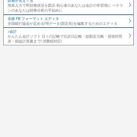
財務が見え～る
簡単入力で即財務状況を図示 初心者のあなたは会計の学習用に ベテラ
ンのあなたは財務分析の手始めに
全銀 FB フォーマット エディタ
全国銀行協会が定めるFBデータ(固定長)を編集するためのエディタ
♪会計
かんたん会計ソフト 日々の記帳で仕訳日記帳・総勘定元帳・貸借対照
表・損益計算書まで! 消費税対応!