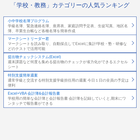
「学校・教務」カテゴリーの人気ランキング
小中学校名簿プログラム
学級名簿、緊急連絡名簿、座席表、家庭訪問予定表、生徒写真、地区名
簿、卒業生台帳など各種名簿を簡単作成
マークシートリーダー君
マークシートを読み取り、自動採点してExcelに集計!学校・塾・研修な
どのテストで活用可能
提出物チェックシステム(Excel)
週末課題など何度も集める提出物のチェックが省力化ができるエクセル
シート
特別支援簡単週案
通常学級と交流する特別支援学級担任用の週案 今日１日の全員の予定は
便利
Excel+VBA 会計簿&会計報告書
学校用の簡単な会計簿と会計報告書 会計簿を記録していくと,期末にワ
ンタッチで報告書ができる