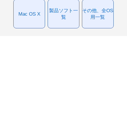
製品ソフト一
その他、全OS
Mac OS X
覧
用一覧