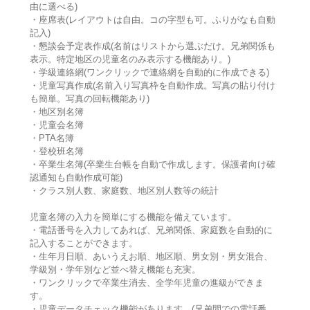
由に選べる)
・座席表(レイアウトは自由。コの字型も可。ふりがなも自動
記入)
・懇談会予定表作成(名前はリストから選ぶだけ。兄弟関係も
表示。特定地区の児童名のみ表示する機能あり。)
・学級連絡網(ワンクリックで連絡網を自動的に作成できる)
・児童写真作成(名前入り写真枠を自動作成。写真の貼り付け
も簡単。写真の回転機能あり)
・地区別名簿
・児童会名簿
・PTA名簿
・登校班名簿
・卒業生名簿(卒業生台帳を自動で作成します。保護者向け確
認通知も自動作成可能)
・クラス別人数、家庭数、地区別人数等の統計
児童名簿の入力を簡単にする機能を備えています。
・電話番号を入力してあれば、兄弟関係、家庭数を自動的に
記入することができます。
・生年月日順、あいうえお順、地区順、男女別・男女混合、
学級別・学年別など並べ替え機能も充実。
・ワンクリックで卒業生消去、全学年児童の進級ができま
す。
・児童データチェック機能があります。(兄弟間での電話番