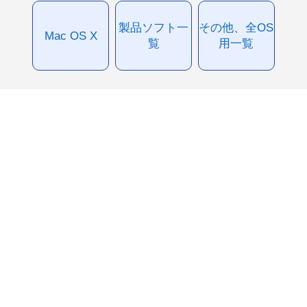
製品ソフト一
その他、全OS
Mac OS X
覧
用一覧