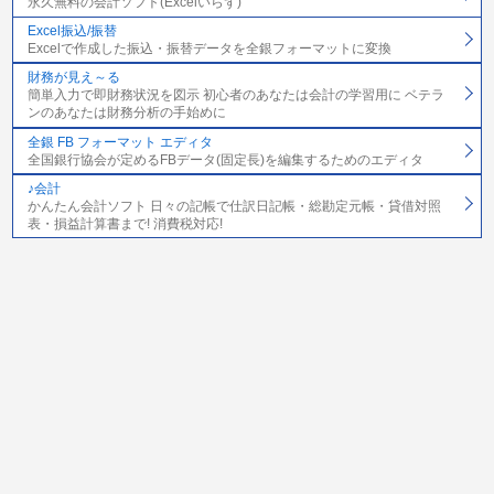
永久無料の会計ソフト(Excelいらず)
Excel振込/振替
Excelで作成した振込・振替データを全銀フォーマットに変換
財務が見え～る
簡単入力で即財務状況を図示 初心者のあなたは会計の学習用に ベテラ
ンのあなたは財務分析の手始めに
全銀 FB フォーマット エディタ
全国銀行協会が定めるFBデータ(固定長)を編集するためのエディタ
♪会計
かんたん会計ソフト 日々の記帳で仕訳日記帳・総勘定元帳・貸借対照
表・損益計算書まで! 消費税対応!