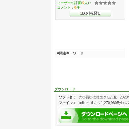
ユーザーの評価(
0
人)：
コメント：
0
件
■関連キーワード
ダウンロード
ソフト名：
売掛買掛管理エクセル版
2023/
ファイル：
urikakexl.zip / 1,270,980Bytes /