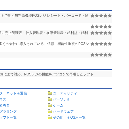
ットで動く無料高機能POSレジ レシート・バーコード・給
簡単に売上管理表・仕入管理表・在庫管理表・粗利益・粗利
多くの会社に導入されている、信頼、機能性重視のPOSシ
計算にまで対応。POSレジの機能をパソコンで再現したソフト
ターネット＆通信
ユーティリティ
ネス
パーソナル
＆教育
ゲーム
グラミング
ハードウェア
ソフト一覧
その他、全OS用一覧