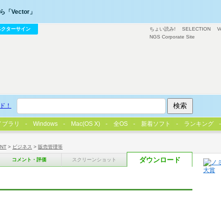
「Vector」
ベクターサイン
ちょい読み!
SELECTION
V
NGS Corporate Site
ド！
イブラリ
Windows
Mac(OS X)
全OS
新着ソフト
ランキング
/NT
>
ビジネス
>
販売管理等
ダウンロード
コメント・評価
スクリーンショット