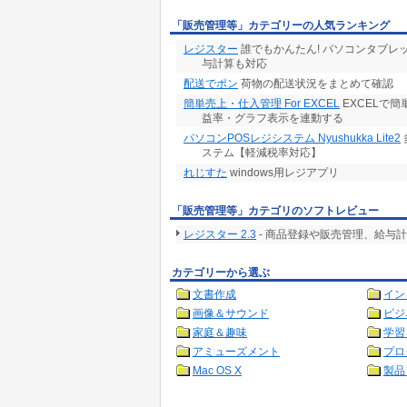
「販売管理等」カテゴリーの人気ランキング
レジスター
誰でもかんたん! パソコンタブレ
与計算も対応
配送でポン
荷物の配送状況をまとめて確認
簡単売上・仕入管理 For EXCEL
EXCELで
益率・グラフ表示を連動する
パソコンPOSレジシステム Nyushukka Lite2
ステム【軽減税率対応】
れじすた
windows用レジアプリ
「販売管理等」カテゴリのソフトレビュー
レジスター 2.3
- 商品登録や販売管理、給与
カテゴリーから選ぶ
文書作成
イン
画像＆サウンド
ビジ
家庭＆趣味
学習
アミューズメント
プロ
Mac OS X
製品