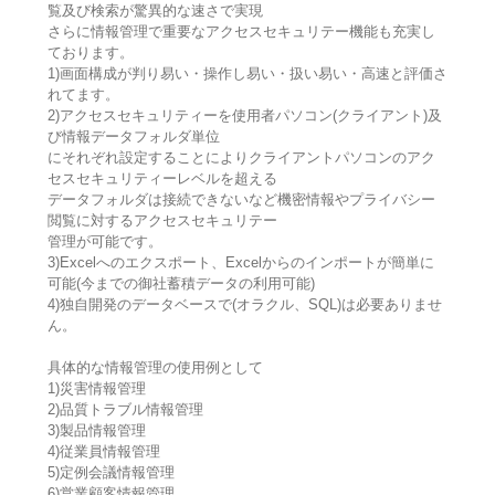
覧及び検索が驚異的な速さで実現
さらに情報管理で重要なアクセスセキュリテー機能も充実し
ております。
1)画面構成が判り易い・操作し易い・扱い易い・高速と評価さ
れてます。
2)アクセスセキュリティーを使用者パソコン(クライアント)及
び情報データフォルダ単位
にそれぞれ設定することによりクライアントパソコンのアク
セスセキュリティーレベルを超える
データフォルダは接続できないなど機密情報やプライバシー
閲覧に対するアクセスセキュリテー
管理が可能です。
3)Excelへのエクスポート、Excelからのインポートが簡単に
可能(今までの御社蓄積データの利用可能)
4)独自開発のデータベースで(オラクル、SQL)は必要ありませ
ん。
具体的な情報管理の使用例として
1)災害情報管理
2)品質トラブル情報管理
3)製品情報管理
4)従業員情報管理
5)定例会議情報管理
6)営業顧客情報管理