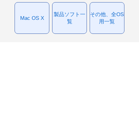
製品ソフト一
その他、全OS
Mac OS X
覧
用一覧