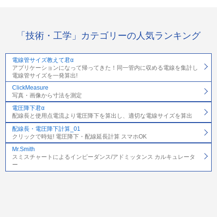
「技術・工学」カテゴリーの人気ランキング
電線管サイズ教えて君α
アプリケーションになって帰ってきた！同一管内に収める電線を集計し
電線管サイズを一発算出!
ClickMeasure
写真・画像から寸法を測定
電圧降下君α
配線長と使用点電流より電圧降下を算出し、適切な電線サイズを算出
配線長・電圧降下計算_01
クリックで時短! 電圧降下・配線延長計算 スマホOK
Mr.Smith
スミスチャートによるインピーダンス/アドミッタンス カルキュレータ
ー