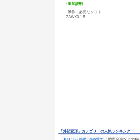
追加説明
- 動作に必要なソフト -
GAWK3.1.5
「外部変形」カテゴリーの人気ランキング
あははっ 簡単!! jww雲すけ
図面変更などの時に