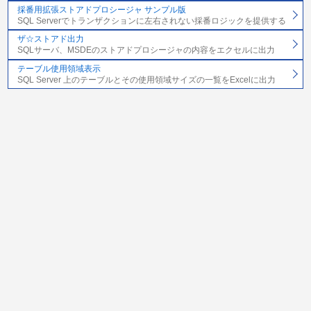
採番用拡張ストアドプロシージャ サンプル版
SQL Serverでトランザクションに左右されない採番ロジックを提供する
ザ☆ストアド出力
SQLサーバ、MSDEのストアドプロシージャの内容をエクセルに出力
テーブル使用領域表示
SQL Server 上のテーブルとその使用領域サイズの一覧をExcelに出力