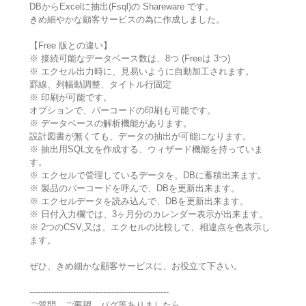
DBからExcelに抽出(Fsql)の Shareware です。
きめ細やかな顧客サービスの為に作成しました。
【Free 版との違い】
※ 接続可能なデータベース数は、8つ (Freeは 3つ)
※ エクセル出力時に、見易いように自動加工されます。
罫線、列幅動調整、タイトル行固定
※ 印刷が可能です。
オプションで、バーコードの印刷も可能です。
※ データベースの解析機能があります。
設計図書が無くても、データの抽出が可能になります。
※ 抽出用SQL文を作成する、ウィザード機能を持っていま
す。
※ エクセルで管理しているデータを、DBに蓄積出来ます。
※ 製品のバーコードを呼んで、DBを更新出来ます。
※ エクセルデータを読み込んで、DBを更新出来ます。
※ 日付入力欄では、3ヶ月分のカレンダー表示が出来ます。
※ 2つのCSV,又は、エクセルの比較して、相違点を色表示し
ます。
ぜひ、きめ細かな顧客サービスに、お役立て下さい。
---------------------------------------------------
ご質問、ご要望、バグ等ありましたら、