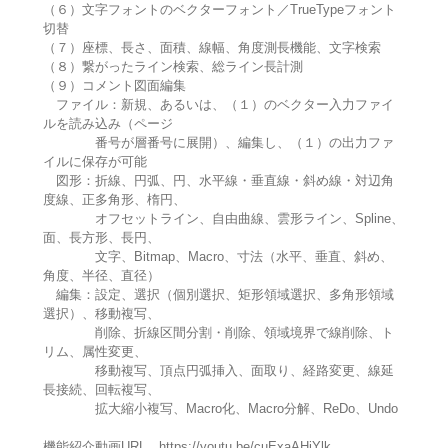
（６）文字フォントのベクターフォント／TrueTypeフォント
切替
（７）座標、長さ、面積、線幅、角度測長機能、文字検索
（８）繋がったライン検索、総ライン長計測
（９）コメント図面編集
ファイル：新規、あるいは、（１）のベクター入力ファイ
ルを読み込み（ページ
番号が層番号に展開）、編集し、（１）の出力ファ
イルに保存が可能
図形：折線、円弧、円、水平線・垂直線・斜め線・対辺角
度線、正多角形、楕円、
オフセットライン、自由曲線、雲形ライン、Spline、
面、長方形、長円、
文字、Bitmap、Macro、寸法（水平、垂直、斜め、
角度、半径、直径）
編集：設定、選択（個別選択、矩形領域選択、多角形領域
選択）、移動複写、
削除、折線区間分割・削除、領域境界で線削除、ト
リム、属性変更、
移動複写、頂点円弧挿入、面取り、経路変更、線延
長接続、回転複写、
拡大縮小複写、Macro化、Macro分解、ReDo、Undo
機能紹介動画URL https://youtu.be/cuExaAHjYlk