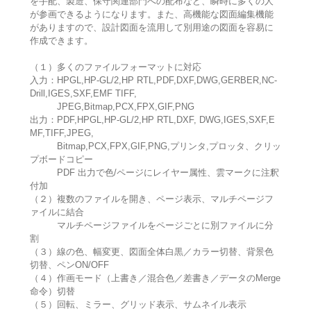
を手配、製造、保守関連部門への配布など、瞬時に多くの人
が参画できるようになります。また、高機能な図面編集機能
がありますので、設計図面を流用して別用途の図面を容易に
作成できます。
（１）多くのファイルフォーマットに対応
入力：HPGL,HP-GL/2,HP RTL,PDF,DXF,DWG,GERBER,NC-
Drill,IGES,SXF,EMF TIFF,
JPEG,Bitmap,PCX,FPX,GIF,PNG
出力：PDF,HPGL,HP-GL/2,HP RTL,DXF, DWG,IGES,SXF,E
MF,TIFF,JPEG,
Bitmap,PCX,FPX,GIF,PNG,プリンタ,プロッタ、クリッ
プボードコピー
PDF 出力で色/ページにレイヤー属性、雲マークに注釈
付加
（２）複数のファイルを開き、ページ表示、マルチページフ
ァイルに結合
マルチページファイルをページごとに別ファイルに分
割
（３）線の色、幅変更、図面全体白黒／カラー切替、背景色
切替、ペンON/OFF
（４）作画モード（上書き／混合色／差書き／データのMerge
命令）切替
（５）回転、ミラー、グリッド表示、サムネイル表示