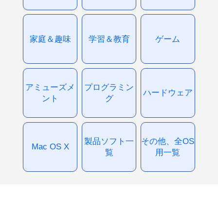
家庭＆趣味
学習＆教育
ゲーム
アミューズメ
プログラミン
ハードウェア
ント
グ
製品ソフト一
その他、全OS
Mac OS X
覧
用一覧