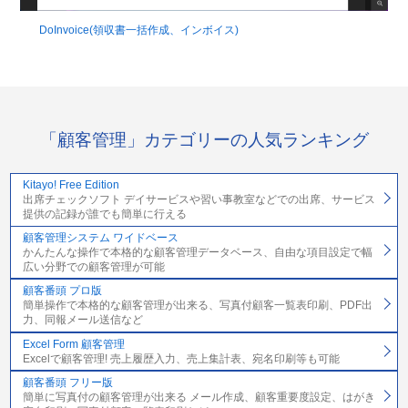
DoInvoice(領収書一括作成、インボイス)
「顧客管理」カテゴリーの人気ランキング
Kitayo! Free Edition
出席チェックソフト デイサービスや習い事教室などでの出席、サービス
提供の記録が誰でも簡単に行える
顧客管理システム ワイドベース
かんたんな操作で本格的な顧客管理データベース、自由な項目設定で幅
広い分野での顧客管理が可能
顧客番頭 プロ版
簡単操作で本格的な顧客管理が出来る、写真付顧客一覧表印刷、PDF出
力、同報メール送信など
Excel Form 顧客管理
Excelで顧客管理! 売上履歴入力、売上集計表、宛名印刷等も可能
顧客番頭 フリー版
簡単に写真付の顧客管理が出来る メール作成、顧客重要度設定、はがき