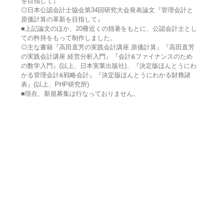
を目指して』
◎日本公認会計士協会第34回研究大会発表論文『管理会計と
原価計算の革新を目指して』
■上記論文のほか、20冊近くの拙著をもとに、公認会計士とし
ての矜持をもって制作しました。
◎主な書籍『高田直芳の実践会計講座 原価計算』『高田直芳
の実践会計講座 経営分析入門』『会計&ファイナンスのため
の数学入門』(以上、日本実業出版社)、『決定版ほんとうにわ
かる管理会計&戦略会計』『決定版ほんとうにわかる財務諸
表』(以上、PHP研究所)
■現在、新規募集は行なっておりません。