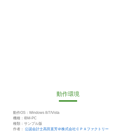
動作環境
動作OS：Windows 8/7/Vista
機種：IBM-PC
種類：サンプル版
作者：
公認会計士高田直芳＠株式会社ＣＰＡファクトリー