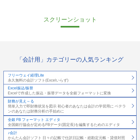
スクリーンショット
「会計用」カテゴリーの人気ランキング
フリーウェイ経理Lite
永久無料の会計ソフト(Excelいらず)
Excel振込/振替
Excelで作成した振込・振替データを全銀フォーマットに変換
財務が見え～る
簡単入力で即財務状況を図示 初心者のあなたは会計の学習用に ベテラ
ンのあなたは財務分析の手始めに
全銀 FB フォーマット エディタ
全国銀行協会が定めるFBデータ(固定長)を編集するためのエディタ
♪会計
かんたん会計ソフト 日々の記帳で仕訳日記帳・総勘定元帳・貸借対照