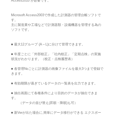
Access2010 が必要です。
Microsoft Access2003で作成した計測器の管理台帳ソフトで
す。
主に製造業や工場などで計測器類・設備機器を管理する為の
ソフトです。
■ 最大12グループ (A～L)に分けて管理できます。
■ 年度ごとに「外部校正」「社内校正」「定期点検」の実施
状況がわかります。（校正・点検履歴表）
■ 各管理Noごとに計測器の画像ファイルを最大3つまで登録で
きます。
■ 有効期限が過ぎているデータの一覧表を出力できます。
■ 抽出画面にて各種条件により目的のデータが抽出できま
す。
（データの並び替え(昇順・降順)も可）
■ 新Verが出た場合に,簡単にデータ移行ができる エクスポー