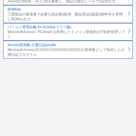
AccessのMDB・ACCDBを解析し、納品可能なレベルでExcel出力
BOMVer
工業製品の製造業で必要な部品構成DB。製品/部品(図面)/材料等を管理
しBOMも出力
パソコン管理台帳 for Access(フリー版)
Microsoft Access / PCAsset を利用したドメイン環境内のIT資産管理ソフ
ト
Access実例集:介護日誌accdb
Microsoft Access2010/2013/2016/2019/2021の実例集として制作した介
護日誌プログラム