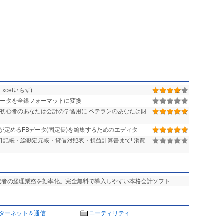
celいらず)
替データを全銀フォーマットに変換
 初心者のあなたは会計の学習用に ベテランのあなたは財
が定めるFBデータ(固定長)を編集するためのエディタ
日記帳・総勘定元帳・貸借対照表・損益計算書まで! 消費
事業者の経理業務を効率化。完全無料で導入しやすい本格会計ソフト
ターネット＆通信
ユーティリティ