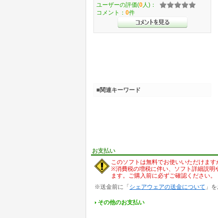
ユーザーの評価(
0
人)：
コメント：
0
件
■関連キーワード
お支払い
このソフトは無料でお使いいただけます
※消費税の増税に伴い、ソフト詳細説明
ます。ご購入前に必ずご確認ください。
※送金前に「
シェアウェアの送金について
」を
その他のお支払い