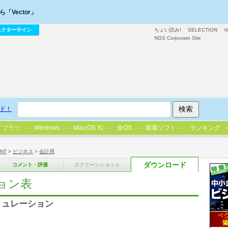
「Vector」
ベクターサイン
ちょい読み!
SELECTION
V
NGS Corporate Site
ド！
イブラリ
Windows
Mac(OS X)
全OS
新着ソフト
ランキング
/NT
>
ビジネス
>
会計用
ダウンロード
コメント・評価
スクリーンショット
ョン表
ミュレーション