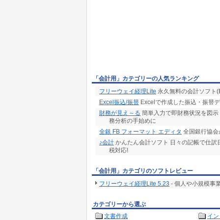
「会計用」カテゴリーの人気ランキング
フリーウェイ経理Lite
永久無料の会計ソフト(Ex
Excel振込/振替
Excelで作成した振込・振
財務が見え～る
簡単入力で即財務状況を図示
務分析の手始めに
全銀 FB フォーマット エディタ
全国銀行協会
♪会計
かんたん会計ソフト 日々の記帳で仕訳
税対応!
「会計用」カテゴリのソフトレビュー
フリーウェイ経理Lite 5.23
- 個人や小規模
カテゴリーから選ぶ
文書作成
イン