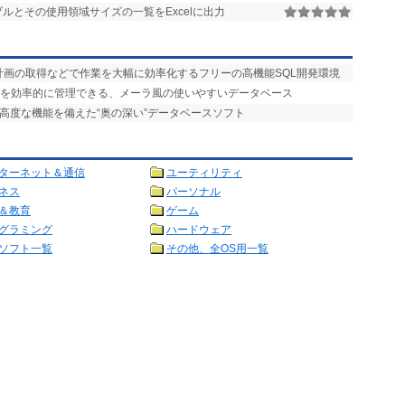
テーブルとその使用領域サイズの一覧をExcelに出力
計画の取得などで作業を大幅に効率化するフリーの高機能SQL開発環境
タを効率的に管理できる、メーラ風の使いやすいデータベース
の高度な機能を備えた“奥の深い”データベースソフト
ターネット＆通信
ユーティリティ
ネス
パーソナル
＆教育
ゲーム
グラミング
ハードウェア
ソフト一覧
その他、全OS用一覧