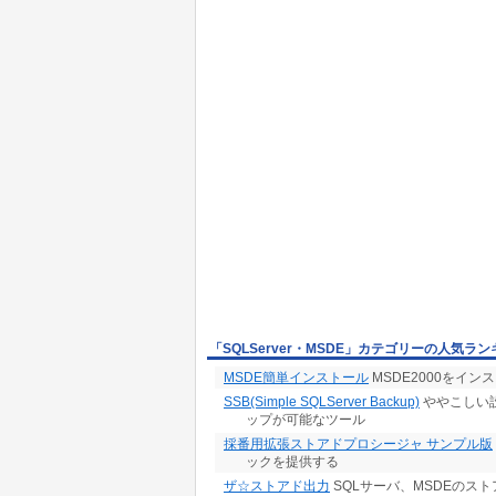
「SQLServer・MSDE」カテゴリーの人気ラ
MSDE簡単インストール
MSDE2000をイ
SSB(Simple SQLServer Backup)
ややこしい設定
ップが可能なツール
採番用拡張ストアドプロシージャ サンプル版
ックを提供する
ザ☆ストアド出力
SQLサーバ、MSDEのス