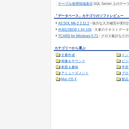
テーブル使用領域表示
SQL Server 上の
「データベース」カテゴリのソフトレビュー
A5:SQL Mk-2 2.11.2
- 強力な入力補完や実行
外部記憶DB 1.94.108
- 大量のテキストデー
TCARD for Windows 5.71
- クロス集計など
カテゴリーから選ぶ
文書作成
イン
画像＆サウンド
ビジ
家庭＆趣味
学習
アミューズメント
プロ
Mac OS X
製品