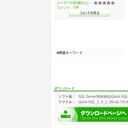
ユーザーの評価(
0
人)：
コメント：
0
件
■関連キーワード
ダウンロード
ソフト名：
SQL Server簡単接続(Quick-SQL
ファイル：
Quick-SQL_1_0_2_2B.zip / 55,6