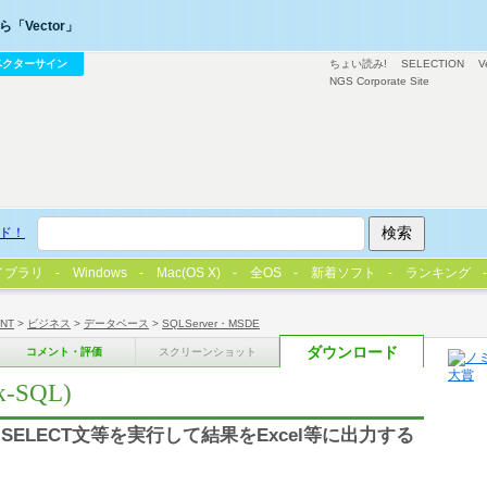
「Vector」
ベクターサイン
ちょい読み!
SELECTION
V
NGS Corporate Site
ド！
イブラリ
Windows
Mac(OS X)
全OS
新着ソフト
ランキング
/NT
>
ビジネス
>
データベース
>
SQLServer・MSDE
ダウンロード
コメント・評価
スクリーンショット
k-SQL)
ELECT文等を実行して結果をExcel等に出力する