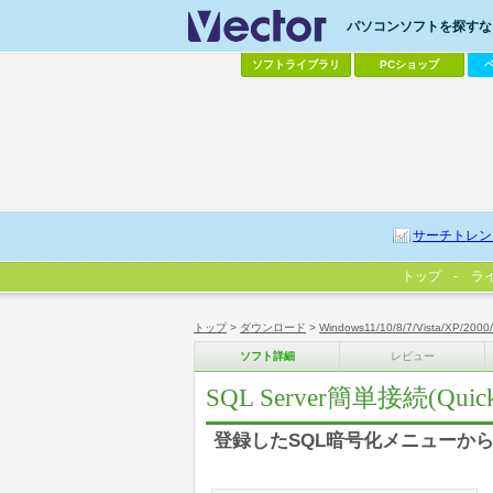
パソコンソフトを探すなら
ソフトライブラリ
PCショップ
サーチトレン
トップ
ラ
トップ
>
ダウンロード
>
Windows11/10/8/7/Vista/XP/2000
ソフト詳細
レビュー
SQL Server簡単接続(Quic
登録したSQL暗号化メニューからS