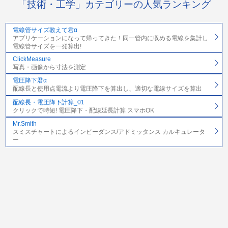
「技術・工学」カテゴリーの人気ランキング
電線管サイズ教えて君α
アプリケーションになって帰ってきた！同一管内に収める電線を集計し
電線管サイズを一発算出!
ClickMeasure
写真・画像から寸法を測定
電圧降下君α
配線長と使用点電流より電圧降下を算出し、適切な電線サイズを算出
配線長・電圧降下計算_01
クリックで時短! 電圧降下・配線延長計算 スマホOK
Mr.Smith
スミスチャートによるインピーダンス/アドミッタンス カルキュレータ
ー