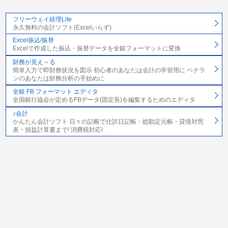
フリーウェイ経理Lite
永久無料の会計ソフト(Excelいらず)
Excel振込/振替
Excelで作成した振込・振替データを全銀フォーマットに変換
財務が見え～る
簡単入力で即財務状況を図示 初心者のあなたは会計の学習用に ベテラ
ンのあなたは財務分析の手始めに
全銀 FB フォーマット エディタ
全国銀行協会が定めるFBデータ(固定長)を編集するためのエディタ
♪会計
かんたん会計ソフト 日々の記帳で仕訳日記帳・総勘定元帳・貸借対照
表・損益計算書まで! 消費税対応!