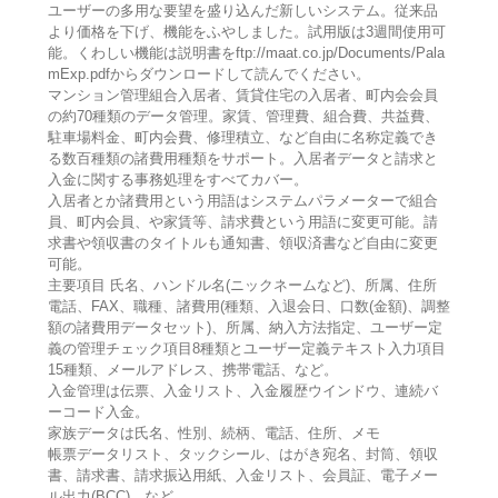
ユーザーの多用な要望を盛り込んだ新しいシステム。従来品
より価格を下げ、機能をふやしました。試用版は3週間使用可
能。くわしい機能は説明書をftp://maat.co.jp/Documents/Pala
mExp.pdfからダウンロードして読んでください。
マンション管理組合入居者、賃貸住宅の入居者、町内会会員
の約70種類のデータ管理。家賃、管理費、組合費、共益費、
駐車場料金、町内会費、修理積立、など自由に名称定義でき
る数百種類の諸費用種類をサポート。入居者データと請求と
入金に関する事務処理をすべてカバー。
入居者とか諸費用という用語はシステムパラメーターで組合
員、町内会員、や家賃等、請求費という用語に変更可能。請
求書や領収書のタイトルも通知書、領収済書など自由に変更
可能。
主要項目 氏名、ハンドル名(ニックネームなど)、所属、住所
電話、FAX、職種、諸費用(種類、入退会日、口数(金額)、調整
額の諸費用データセット)、所属、納入方法指定、ユーザー定
義の管理チェック項目8種類とユーザー定義テキスト入力項目
15種類、メールアドレス、携帯電話、など。
入金管理は伝票、入金リスト、入金履歴ウインドウ、連続バ
ーコード入金。
家族データは氏名、性別、続柄、電話、住所、メモ
帳票データリスト、タックシール、はがき宛名、封筒、領収
書、請求書、請求振込用紙、入金リスト、会員証、電子メー
ル出力(BCC)、など。