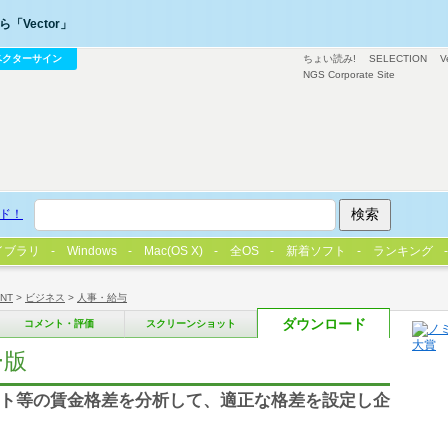
「Vector」
ベクターサイン
ちょい読み!
SELECTION
V
NGS Corporate Site
ド！
イブラリ
Windows
Mac(OS X)
全OS
新着ソフト
ランキング
/NT
>
ビジネス
>
人事・給与
ダウンロード
コメント・評価
スクリーンショット
ー版
ート等の賃金格差を分析して、適正な格差を設定し企