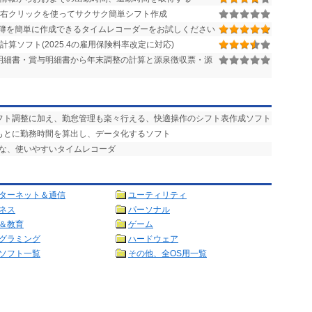
右クリックを使ってサクサク簡単シフト作成
簿を簡単に作成できるタイムレコーダーをお試しください
計算ソフト(2025.4の雇用保険料率改定に対応)
与明細書・賞与明細書から年末調整の計算と源泉徴収票・源
シフト調整に加え、勤怠管理も楽々行える、快適操作のシフト表作成ソフト
をもとに勤務時間を算出し、データ化するソフト
能な、使いやすいタイムレコーダ
ターネット＆通信
ユーティリティ
ネス
パーソナル
＆教育
ゲーム
グラミング
ハードウェア
ソフト一覧
その他、全OS用一覧