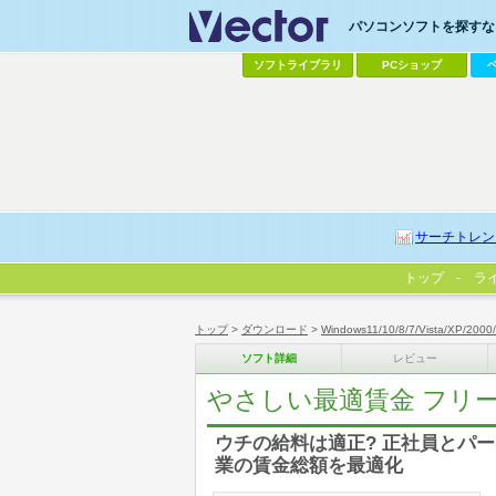
パソコンソフトを探すなら
ソフトライブラリ
PCショップ
サーチトレン
トップ
ラ
トップ
>
ダウンロード
>
Windows11/10/8/7/Vista/XP/2000
ソフト詳細
レビュー
やさしい最適賃金 フリ
ウチの給料は適正? 正社員とパ
業の賃金総額を最適化