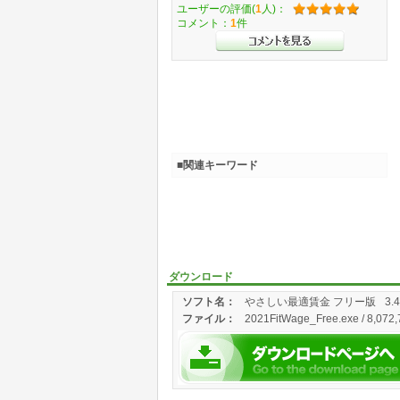
ユーザーの評価(
1
人)：
コメント：
1
件
■関連キーワード
ダウンロード
ソフト名：
やさしい最適賃金 フリー版
3.
ファイル：
2021FitWage_Free.exe / 8,072,