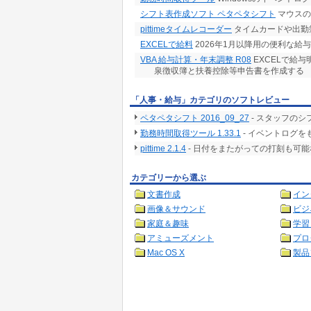
シフト表作成ソフト ペタペタシフト
マウスの
pittimeタイムレコーダー
タイムカードや出勤
EXCELで給料
2026年1月以降用の便利な給与
VBA 給与計算・年末調整 R08
EXCELで給
泉徴収簿と扶養控除等申告書を作成する
「人事・給与」カテゴリのソフトレビュー
ペタペタシフト 2016_09_27
- スタッフの
勤務時間取得ツール 1.33.1
- イベントログ
pittime 2.1.4
- 日付をまたがっての打刻も可
カテゴリーから選ぶ
文書作成
イン
画像＆サウンド
ビジ
家庭＆趣味
学習
アミューズメント
プロ
Mac OS X
製品