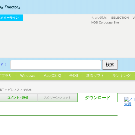
「Vector」
ベクターサイン
ちょい読み!
SELECTION
V
NGS Corporate Site
ド！
イブラリ
Windows
Mac(OS X)
全OS
新着ソフト
ランキング
/NT
>
ビジネス
>
その他
ダウンロード
コメント・評価
スクリーンショット