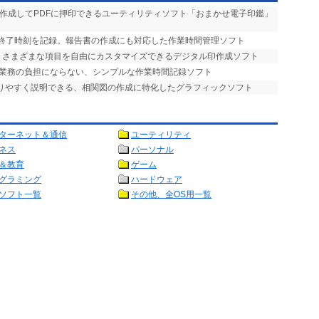
を作成してPDFに押印できるユーティリティソフト「おまかせ電子印鑑」
・終了時刻を記録。報告書の作成にも対応した作業時間管理ソフト
単。さまざまな項目を自由にカスタマイズできるデジタル印作成ソフト
。業務の負担にならない、シンプルな作業時間記録ソフト
かりやすく説明できる、相関図の作成に特化したグラフィックソフト
ターネット＆通信
ユーティリティ
ネス
パーソナル
＆教育
ゲーム
グラミング
ハードウェア
ソフト一覧
その他、全OS用一覧