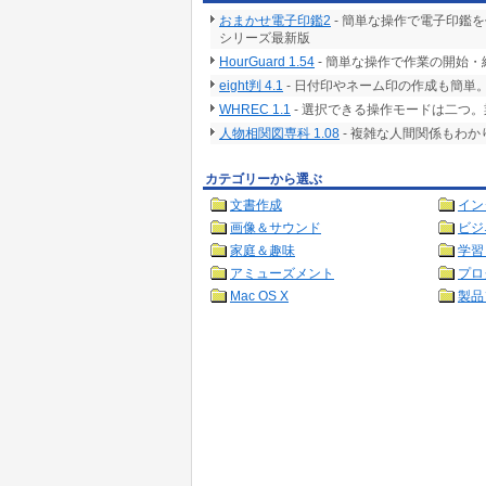
おまかせ電子印鑑2
- 簡単な操作で電子印鑑
シリーズ最新版
HourGuard 1.54
- 簡単な操作で作業の開始
eight判 4.1
- 日付印やネーム印の作成も簡
WHREC 1.1
- 選択できる操作モードは二つ
人物相関図専科 1.08
- 複雑な人間関係もわ
カテゴリーから選ぶ
文書作成
イン
画像＆サウンド
ビジ
家庭＆趣味
学習
アミューズメント
プロ
Mac OS X
製品