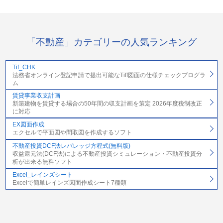
「不動産」カテゴリーの人気ランキング
Tif_CHK
法務省オンライン登記申請で提出可能なTiff図面の仕様チェックプログラ
ム
賃貸事業収支計画
新築建物を賃貸する場合の50年間の収支計画を策定 2026年度税制改正
に対応
EX図面作成
エクセルで平面図や間取図を作成するソフト
不動産投資DCF法レバレッジ方程式(無料版)
収益還元法(DCF法)による不動産投資シミュレーション・不動産投資分
析が出来る無料ソフト
Excel_レインズシート
Excelで簡単レインズ図面作成シート7種類