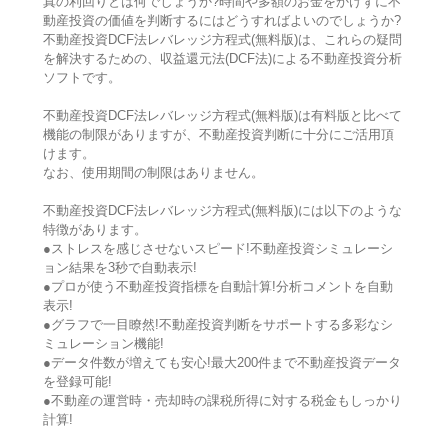
真の利回りとは何でしょうか?時間や多額のお金をかけずに不
動産投資の価値を判断するにはどうすればよいのでしょうか?
不動産投資DCF法レバレッジ方程式(無料版)は、これらの疑問
を解決するための、収益還元法(DCF法)による不動産投資分析
ソフトです。
不動産投資DCF法レバレッジ方程式(無料版)は有料版と比べて
機能の制限がありますが、不動産投資判断に十分にご活用頂
けます。
なお、使用期間の制限はありません。
不動産投資DCF法レバレッジ方程式(無料版)には以下のような
特徴があります。
●ストレスを感じさせないスピード!不動産投資シミュレーシ
ョン結果を3秒で自動表示!
●プロが使う不動産投資指標を自動計算!分析コメントを自動
表示!
●グラフで一目瞭然!不動産投資判断をサポートする多彩なシ
ミュレーション機能!
●データ件数が増えても安心!最大200件まで不動産投資データ
を登録可能!
●不動産の運営時・売却時の課税所得に対する税金もしっかり
計算!