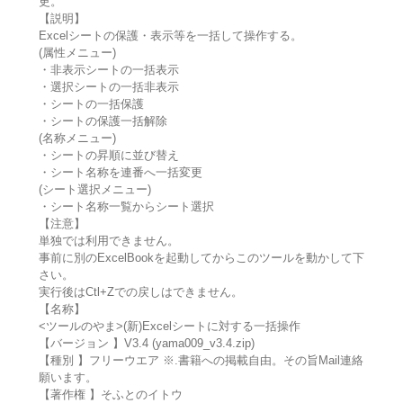
更。
【説明】
Excelシートの保護・表示等を一括して操作する。
(属性メニュー)
・非表示シートの一括表示
・選択シートの一括非表示
・シートの一括保護
・シートの保護一括解除
(名称メニュー)
・シートの昇順に並び替え
・シート名称を連番へ一括変更
(シート選択メニュー)
・シート名称一覧からシート選択
【注意】
単独では利用できません。
事前に別のExcelBookを起動してからこのツールを動かして下
さい。
実行後はCtl+Zでの戻しはできません。
【名称】
<ツールのやま>(新)Excelシートに対する一括操作
【バージョン 】V3.4 (yama009_v3.4.zip)
【種別 】フリーウエア ※.書籍への掲載自由。その旨Mail連絡
願います。
【著作権 】そふとのイトウ