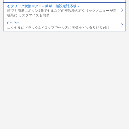
右クリック変換マクロ～簡単一括設定対応版～
誰でも簡単にボタン1発でセルなどの複数種の右クリックメニューが高
機能に カスタマイズも簡単
CellPita
エクセルにドラッグ&ドロップでセル内に画像をピッタリ貼り付け