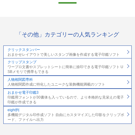
「その他」カテゴリーの人気ランキング
クリックスタンパー
おまかせレイアウトで美しいスタンプ画像を作成する電子印鑑ソフト
クリップスタンプ
ワープロ文書やスプレットシートに簡単に捺印できる電子印鑑ソフト U
SBメモリで携帯もできる
人物相関図専科
人物相関図作成に特化したユニークな装飾機能満載のソフト
おまかせ電子印鑑3
印鑑用フォントが30書体も入っているので、より本格的な見栄えの電子
印鑑が作成できる
eight判
多機能デジタル印作成ソフト 自由にカスタマイズした印影をクリップボ
ード、ファイルへ出力