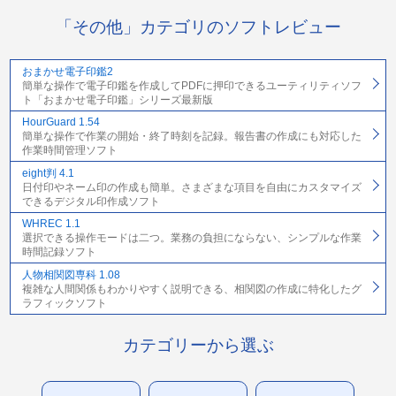
「その他」カテゴリのソフトレビュー
おまかせ電子印鑑2
簡単な操作で電子印鑑を作成してPDFに押印できるユーティリティソフ
ト「おまかせ電子印鑑」シリーズ最新版
HourGuard 1.54
簡単な操作で作業の開始・終了時刻を記録。報告書の作成にも対応した
作業時間管理ソフト
eight判 4.1
日付印やネーム印の作成も簡単。さまざまな項目を自由にカスタマイズ
できるデジタル印作成ソフト
WHREC 1.1
選択できる操作モードは二つ。業務の負担にならない、シンプルな作業
時間記録ソフト
人物相関図専科 1.08
複雑な人間関係もわかりやすく説明できる、相関図の作成に特化したグ
ラフィックソフト
カテゴリーから選ぶ