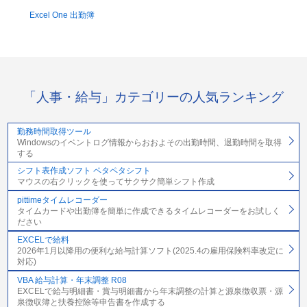
Excel One 出勤簿
「人事・給与」カテゴリーの人気ランキング
勤務時間取得ツール
Windowsのイベントログ情報からおおよその出勤時間、退勤時間を取得
する
シフト表作成ソフト ペタペタシフト
マウスの右クリックを使ってサクサク簡単シフト作成
pittimeタイムレコーダー
タイムカードや出勤簿を簡単に作成できるタイムレコーダーをお試しく
ださい
EXCELで給料
2026年1月以降用の便利な給与計算ソフト(2025.4の雇用保険料率改定に
対応)
VBA 給与計算・年末調整 R08
EXCELで給与明細書・賞与明細書から年末調整の計算と源泉徴収票・源
泉徴収簿と扶養控除等申告書を作成する