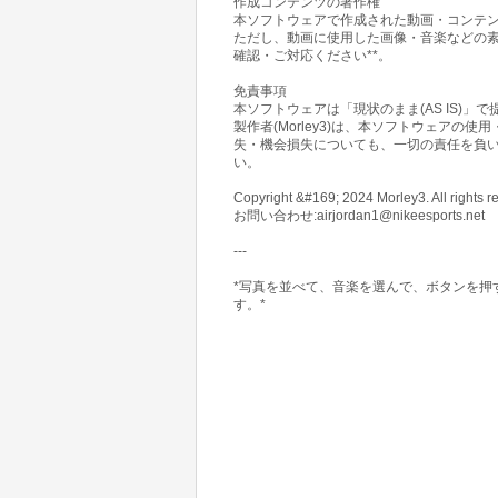
作成コンテンツの著作権
本ソフトウェアで作成された動画・コンテンツ
ただし、動画に使用した画像・音楽などの素
確認・ご対応ください**。
免責事項
本ソフトウェアは「現状のまま(AS IS)」
製作者(Morley3)は、本ソフトウェア
失・機会損失についても、一切の責任を負い
い。
Copyright &#169; 2024 Morley3. All rights r
お問い合わせ:airjordan1@nikeesports.net
---
*写真を並べて、音楽を選んで、ボタンを押
す。*