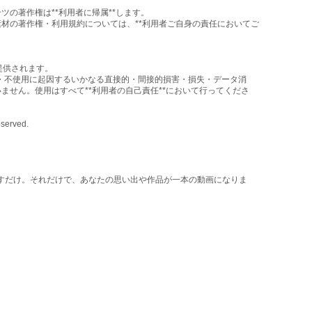
の著作権は**利用者に帰属**します。
材の著作権・利用規約については、**利用者ご自身の責任においてご
で提供されます。
の使用・不使用に起因するいかなる直接的・間接的損害・損失・データ消
ません。使用はすべて**利用者の自己責任**において行ってくださ
eserved.
すだけ。それだけで、あなたの思い出や作品が一本の動画になりま