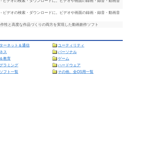
- ビデオの検索・ダウンロードに。ビデオや画面の録画・録音・動画音
- ビデオの検索・ダウンロードに。ビデオや画面の録画・録音・動画音
な操作性と高度な作品づくりの両方を実現した動画創作ソフト
ターネット＆通信
ユーティリティ
ネス
パーソナル
＆教育
ゲーム
グラミング
ハードウェア
ソフト一覧
その他、全OS用一覧