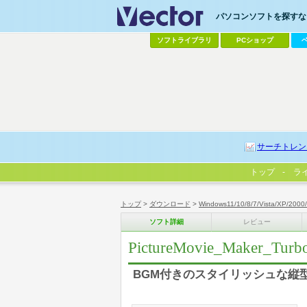
パソコンソフトを探すなら
ソフトライブラリ
PCショップ
サーチトレン
トップ
ラ
トップ
>
ダウンロード
>
Windows11/10/8/7/Vista/XP/2000
ソフト詳細
レビュー
PictureMovie_Maker_Turb
BGM付きのスタイリッシュな縦型