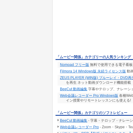
「ムービー関係」カテゴリーの人気ランキング
Nomoad フリー版
無料で使用できる電子看板
Filmora 14 Windows版 永続ライセンス版
動画
ZEUS PLAYER (WIN版) ブルーレイ・DVD
を再生 ネット動画ダウンロード機能搭載
BeeCut 動画編集
字幕やテロップ、ナレーショ
Web会議レコーダー Pro Windows版
各種We
イン授業やリモートレッスンにも使える!
「ムービー関係」カテゴリのソフトレビュー
BeeCut 動画編集
- 字幕・テロップ・ナレー
Web会議レコーダー Pro
- Zoom・Skype