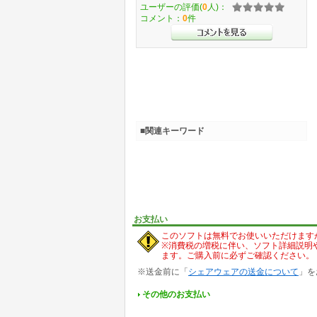
ユーザーの評価(
0
人)：
コメント：
0
件
■関連キーワード
お支払い
このソフトは無料でお使いいただけます
※消費税の増税に伴い、ソフト詳細説明
ます。ご購入前に必ずご確認ください。
※送金前に「
シェアウェアの送金について
」を
その他のお支払い