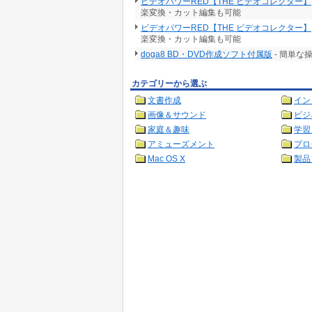
ビデオパワーRED【THE ビデオコレクター】
楽変換・カット編集も可能
ビデオパワーRED【THE ビデオコレクター】
楽変換・カット編集も可能
doga8 BD・DVD作成ソフト付属版
- 簡単
カテゴリーから選ぶ
文書作成
イン
画像＆サウンド
ビジ
家庭＆趣味
学習
アミューズメント
プロ
Mac OS X
製品