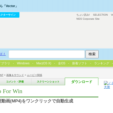
「Vector」
ベクターサイン
ちょい読み!
SELECTION
V
NGS Corporate Site
ド！
イブラリ
Windows
Mac(OS X)
全OS
新着ソフト
ランキング
/NT
>
画像＆サウンド
>
ムービー関係
ダウンロード
コメント・評価
スクリーンショット
o For Win
動画(MP4)をワンクリックで自動生成