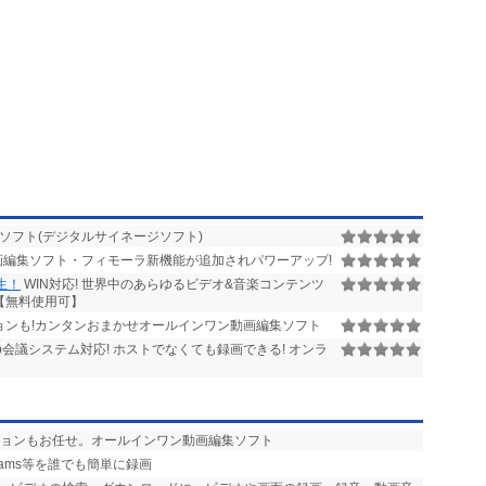
ソフト(デジタルサイネージソフト)
編集ソフト・フィモーラ新機能が追加されパワーアップ!
再生！
WIN対応! 世界中のあらゆるビデオ&音楽コンテンツ
【無料使用可】
ンも!カンタンおまかせオールインワン動画編集ソフト
b会議システム対応! ホストでなくても録画できる! オンラ
ションもお任せ。オールインワン動画編集ソフト
・Teams等を誰でも簡単に録画