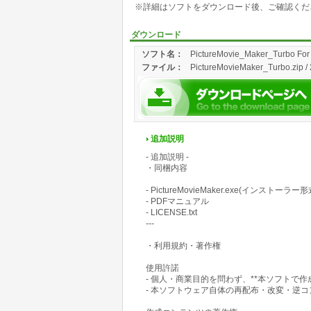
※詳細はソフトをダウンロード後、ご確認くだ
ダウンロード
ソフト名：
PictureMovie_Maker_Turbo For
ファイル：
PictureMovieMaker_Turbo.zip / 
追加説明
- 追加説明 -
・同梱内容
- PictureMovieMaker.exe(インストーラー形
- PDFマニュアル
- LICENSE.txt
---
・利用規約・著作権
使用許諾
- 個人・商業目的を問わず、**本ソフトで
- 本ソフトウェア自体の再配布・改変・逆