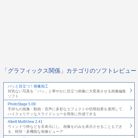
「グラフィックス関係」カテゴリのソフトレビュー
パッと目立つ！画像加工
何気ない写真を「パッ」と華やかに目立つ画像に大変身させる画像編集
ソフト
PhotoStage 5.09
手持ちの画像・動画・音声に多彩なエフェクトや切替効果を適用して、
ハイクォリティなスライドショーを簡単に作成できる
Alkett MultiView 2.41
ウィンドウ枠などを非表示にし、画像をのみを表示させることもでき
る、軽快・多機能な画像ビューア