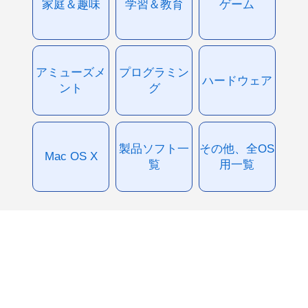
家庭＆趣味
学習＆教育
ゲーム
アミューズメ
プログラミン
ハードウェア
ント
グ
製品ソフト一
その他、全OS
Mac OS X
覧
用一覧