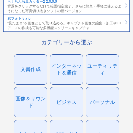
らくちん写真カッター2 2.0.0.0
背景をクリックするだけで範囲指定完了。さらに簡単・手軽に使えるよ
うになった写真切り抜きソフトの新バージョン
窓フォト 8.7.6
“見たまま”を画像として取り込める。キャプチャ画像の編集・加工やGIF
アニメの作成も可能な多機能スクリーンキャプチャ
カテゴリーから選ぶ
インターネッ
ユーティリテ
文書作成
ト＆通信
ィ
画像＆サウン
ビジネス
パーソナル
ド