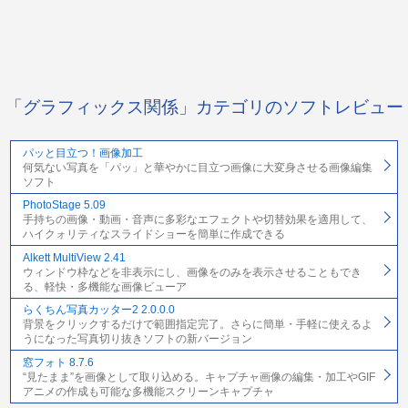
「グラフィックス関係」カテゴリのソフトレビュー
パッと目立つ！画像加工
何気ない写真を「パッ」と華やかに目立つ画像に大変身させる画像編集
ソフト
PhotoStage 5.09
手持ちの画像・動画・音声に多彩なエフェクトや切替効果を適用して、
ハイクォリティなスライドショーを簡単に作成できる
Alkett MultiView 2.41
ウィンドウ枠などを非表示にし、画像をのみを表示させることもでき
る、軽快・多機能な画像ビューア
らくちん写真カッター2 2.0.0.0
背景をクリックするだけで範囲指定完了。さらに簡単・手軽に使えるよ
うになった写真切り抜きソフトの新バージョン
窓フォト 8.7.6
“見たまま”を画像として取り込める。キャプチャ画像の編集・加工やGIF
アニメの作成も可能な多機能スクリーンキャプチャ