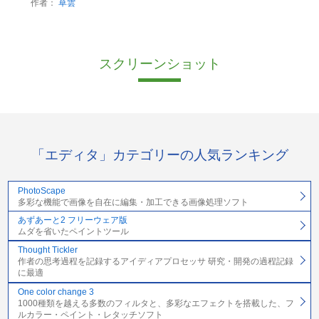
作者：
草雲
スクリーンショット
「エディタ」カテゴリーの人気ランキング
PhotoScape
多彩な機能で画像を自在に編集・加工できる画像処理ソフト
あずあーと2 フリーウェア版
ムダを省いたペイントツール
Thought Tickler
作者の思考過程を記録するアイディアプロセッサ 研究・開発の過程記録
に最適
One color change 3
1000種類を越える多数のフィルタと、多彩なエフェクトを搭載した、フ
ルカラー・ペイント・レタッチソフト