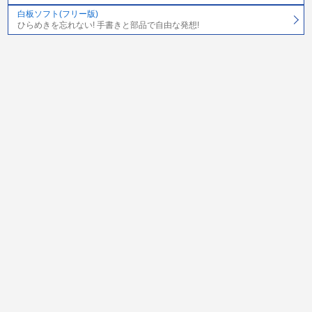
白板ソフト(フリー版)
ひらめきを忘れない! 手書きと部品で自由な発想!