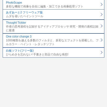
PhotoScape
多彩な機能で画像を自在に編集・加工できる画像処理ソフト
あずあーと2 フリーウェア版
ムダを省いたペイントツール
Thought Tickler
作者の思考過程を記録するアイディアプロセッサ 研究・開発の過程記録
に最適
One color change 3
1000種類を越える多数のフィルタと、多彩なエフェクトを搭載した、フ
ルカラー・ペイント・レタッチソフト
白板ソフト(フリー版)
ひらめきを忘れない! 手書きと部品で自由な発想!