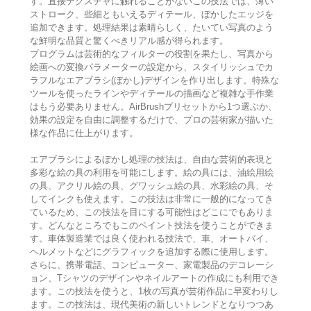
す。直接テクスチャに触れることがないこの技法では、薄い
ストローク、些細ともいえるディテール、ぼかしたエッジを
追加できます。処理結果は素晴らしく、たいてい写真のよう
な鮮明な品質と驚くべきリアル感が得られます。
プログラムは芸術的なフィルターの役割を果たし、写真から
絵画への変換パラメーターの設定から、スタイリッシュでカ
ラフルなエアブラシ(ぼかし)デザインを作り出します。特殊な
ツールを使ったラインやディテールの描画など複雑な手作業
はもう必要ありません。AirBrushプリセットから1つ選ぶか、
効果の設定を自由に調整するだけで、プロの芸術家が描いた
様な作品に仕上がります。
エアブラシによるぼかし処理の技法は、自由な芸術的表現と
多彩な絵の具の利用を可能にします。絵の具には、油絵用絵
の具、アクリル絵の具、グワッシュ絵の具、水彩絵の具、そ
してインクも使えます。この技法は非常に一般的になってき
ているため、この技法を目にする可能性はどこにでもありま
す。どんなところでもこのペイント技法を使うことができま
す。車体製造業では良く使われる技法で、車、オートバイ、
ヘルメットなどにグラフィックを追加する際に使用します。
さらに、携帯電話、コンピューター、家電製品のデコレーシ
ョン、Tシャツのデザインやネイルアートの作成にも利用でき
ます。この技法を使うと、1枚の写真が芸術作品に早変わりし
ます。この技法は、現代美術の新しいトレンドとなりつつあ