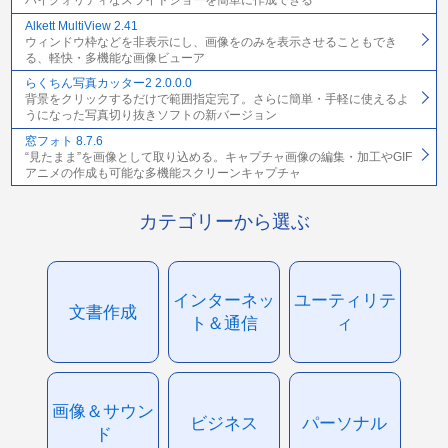
ハイクォリティなスライドショーを簡単に作成できる
Alkett MultiView 2.41
ウィンドウ枠などを非表示にし、画像をのみを表示させることもでき
る、軽快・多機能な画像ビューア
らくちん写真カッター2 2.0.0.0
背景をクリックするだけで範囲指定完了。さらに簡単・手軽に使えるよ
うになった写真切り抜きソフトの新バージョン
窓フォト 8.7.6
“見たまま”を画像として取り込める。キャプチャ画像の編集・加工やGIF
アニメの作成も可能な多機能スクリーンキャプチャ
カテゴリーから選ぶ
インターネッ
ユーティリテ
文書作成
ト＆通信
ィ
画像＆サウン
ビジネス
パーソナル
ド