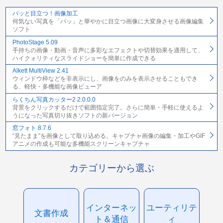
パッと目立つ！画像加工
何気ない写真を「パッ」と華やかに目立つ画像に大変身させる画像編集
ソフト
PhotoStage 5.09
手持ちの画像・動画・音声に多彩なエフェクトや切替効果を適用して、
ハイクォリティなスライドショーを簡単に作成できる
Alkett MultiView 2.41
ウィンドウ枠などを非表示にし、画像をのみを表示させることもでき
る、軽快・多機能な画像ビューア
らくちん写真カッター2 2.0.0.0
背景をクリックするだけで範囲指定完了。さらに簡単・手軽に使えるよ
うになった写真切り抜きソフトの新バージョン
窓フォト 8.7.6
“見たまま”を画像として取り込める。キャプチャ画像の編集・加工やGIF
アニメの作成も可能な多機能スクリーンキャプチャ
カテゴリーから選ぶ
インターネッ
ユーティリテ
文書作成
ト＆通信
ィ