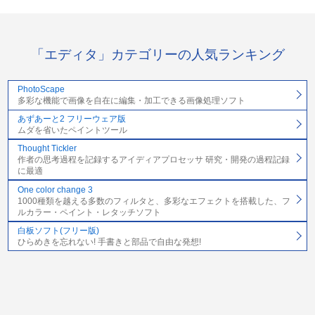
「エディタ」カテゴリーの人気ランキング
PhotoScape
多彩な機能で画像を自在に編集・加工できる画像処理ソフト
あずあーと2 フリーウェア版
ムダを省いたペイントツール
Thought Tickler
作者の思考過程を記録するアイディアプロセッサ 研究・開発の過程記録
に最適
One color change 3
1000種類を越える多数のフィルタと、多彩なエフェクトを搭載した、フ
ルカラー・ペイント・レタッチソフト
白板ソフト(フリー版)
ひらめきを忘れない! 手書きと部品で自由な発想!