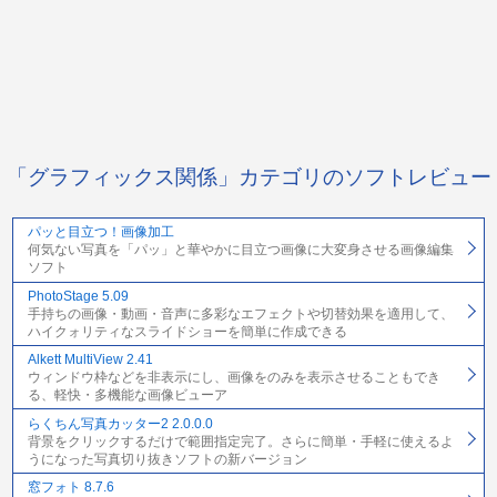
「グラフィックス関係」カテゴリのソフトレビュー
パッと目立つ！画像加工
何気ない写真を「パッ」と華やかに目立つ画像に大変身させる画像編集
ソフト
PhotoStage 5.09
手持ちの画像・動画・音声に多彩なエフェクトや切替効果を適用して、
ハイクォリティなスライドショーを簡単に作成できる
Alkett MultiView 2.41
ウィンドウ枠などを非表示にし、画像をのみを表示させることもでき
る、軽快・多機能な画像ビューア
らくちん写真カッター2 2.0.0.0
背景をクリックするだけで範囲指定完了。さらに簡単・手軽に使えるよ
うになった写真切り抜きソフトの新バージョン
窓フォト 8.7.6