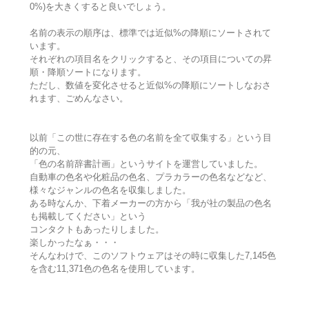
0%)を大きくすると良いでしょう。
名前の表示の順序は、標準では近似%の降順にソートされて
います。
それぞれの項目名をクリックすると、その項目についての昇
順・降順ソートになります。
ただし、数値を変化させると近似%の降順にソートしなおさ
れます、ごめんなさい。
以前「この世に存在する色の名前を全て収集する」という目
的の元、
「色の名前辞書計画」というサイトを運営していました。
自動車の色名や化粧品の色名、プラカラーの色名などなど、
様々なジャンルの色名を収集しました。
ある時なんか、下着メーカーの方から「我が社の製品の色名
も掲載してください」という
コンタクトもあったりしました。
楽しかったなぁ・・・
そんなわけで、このソフトウェアはその時に収集した7,145色
を含む11,371色の色名を使用しています。