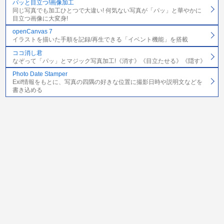
パッと目立つ!画像加工
同じ写真でも加工ひとつで大違い! 何気ない写真が「パッ」と華やかに
目立つ画像に大変身!
openCanvas 7
イラストを描いた手順を記録/再生できる「イベント機能」を搭載
ココ消し君
なぞって「パッ」とマジック写真加工!《消す》《目立たせる》《隠す》
Photo Date Stamper
Exif情報をもとに、写真の四隅の好きな位置に撮影日時や説明文などを
書き込める