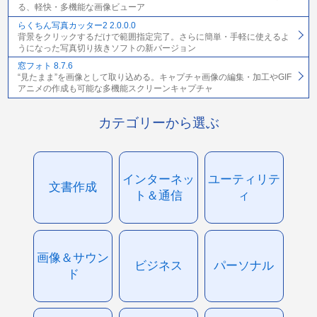
る、軽快・多機能な画像ビューア
らくちん写真カッター2 2.0.0.0
背景をクリックするだけで範囲指定完了。さらに簡単・手軽に使えるよ
うになった写真切り抜きソフトの新バージョン
窓フォト 8.7.6
“見たまま”を画像として取り込める。キャプチャ画像の編集・加工やGIF
アニメの作成も可能な多機能スクリーンキャプチャ
カテゴリーから選ぶ
インターネッ
ユーティリテ
文書作成
ト＆通信
ィ
画像＆サウン
ビジネス
パーソナル
ド