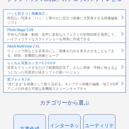
パッと目立つ！画像加工
何気ない写真を「パッ」と華やかに目立つ画像に大変身させる画像編集
ソフト
PhotoStage 5.09
手持ちの画像・動画・音声に多彩なエフェクトや切替効果を適用して、
ハイクォリティなスライドショーを簡単に作成できる
Alkett MultiView 2.41
ウィンドウ枠などを非表示にし、画像をのみを表示させることもでき
る、軽快・多機能な画像ビューア
らくちん写真カッター2 2.0.0.0
背景をクリックするだけで範囲指定完了。さらに簡単・手軽に使えるよ
うになった写真切り抜きソフトの新バージョン
窓フォト 8.7.6
“見たまま”を画像として取り込める。キャプチャ画像の編集・加工やGIF
アニメの作成も可能な多機能スクリーンキャプチャ
カテゴリーから選ぶ
インターネッ
ユーティリテ
文書作成