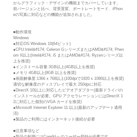
からグラフィック・デザインの機能までカバーしています。
前バージョンと比べ、背景置変、ポートレートモード、iPhon
eの写真に対応などの機能が追加されました。
■動作環境
Windows
●対応OS:Windows 10(64ビット)
●CPU:Intel&#174; Celeron GシリーズまたはAMD&#174; Phen
om II以上(Intel&#174; i5 またはAMD&#174; Ryzenシリーズ以
上を推奨)
●インストール容量:3GB以上(4GB以上を推奨)
●メモリ:4GB以上(8GB 以上を推奨)
●画面解像度:1366 x 768以上(100dpiで1920 x 1080以上を推奨)
適切な解像度のディスプレイで最大 250dpiに対応
●DirectX 10以上に対応したビデオアダプター(最新ドライバの
インストールが必要。GPU アクセラレーションにはDirectX 1
2に対応した個別のVGA カードを推奨)
●Microsoft Internet Explorer 11 以上(最新のアップデート適用
済)
●製品のご利用にはインターネット接続が必要
■注意事項など
●製品の利用にはCorel社へのユーザー登録が必要です。