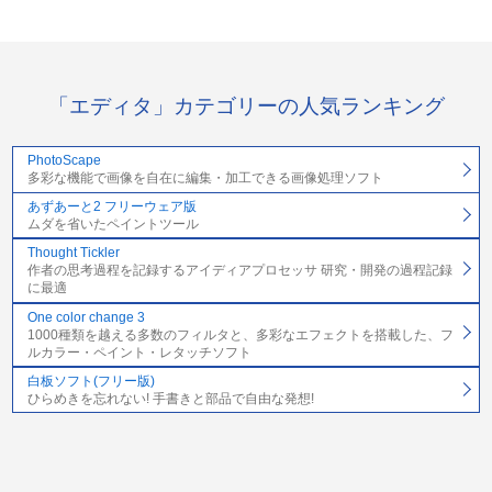
「エディタ」カテゴリーの人気ランキング
PhotoScape
多彩な機能で画像を自在に編集・加工できる画像処理ソフト
あずあーと2 フリーウェア版
ムダを省いたペイントツール
Thought Tickler
作者の思考過程を記録するアイディアプロセッサ 研究・開発の過程記録
に最適
One color change 3
1000種類を越える多数のフィルタと、多彩なエフェクトを搭載した、フ
ルカラー・ペイント・レタッチソフト
白板ソフト(フリー版)
ひらめきを忘れない! 手書きと部品で自由な発想!