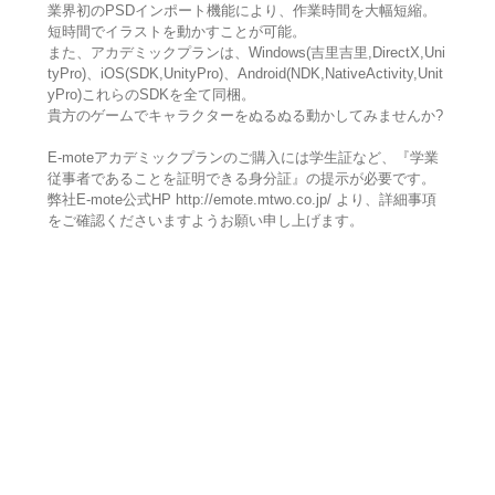
業界初のPSDインポート機能により、作業時間を大幅短縮。
短時間でイラストを動かすことが可能。
また、アカデミックプランは、Windows(吉里吉里,DirectX,Uni
tyPro)、iOS(SDK,UnityPro)、Android(NDK,NativeActivity,Unit
yPro)これらのSDKを全て同梱。
貴方のゲームでキャラクターをぬるぬる動かしてみませんか?
E-moteアカデミックプランのご購入には学生証など、『学業
従事者であることを証明できる身分証』の提示が必要です。
弊社E-mote公式HP http://emote.mtwo.co.jp/ より、詳細事項
をご確認くださいますようお願い申し上げます。