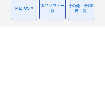
製品ソフト一
その他、全OS
Mac OS X
覧
用一覧