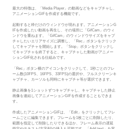
最大の特徴は、「Media Player」の動画などをキャプチャし、
アニメーションGIFを作成する機能です。
起動すると枠だけのウィンドウが現れます。アニメーションG
IFを作成したい動画を再生し、その場所に「GifCam」のウィ
ンドウを重ねます。「GifCam」のウィンドウサイズをキャプ
チャしたいエリアサイズに調整し、「Rec」ボタンをクリック
してキャプチャを開始します。「Stop」ボタンをクリックし
てキャプチャを終了すると、キャプチャした動画がアニメー
ションGIF化される仕組みです。
「Rec」ボタン横のアイコンをクリックして、1秒ごとのフレ
ーム数(10FPS、16FPS、33FPS)の選択や、フルスクリーンキ
ャプチャ、カーソルも同時にキャプチャ等が選択できます。
静止画像を1ショットずつキャプチャし、キャプチャした静止
画像を連結してアニメーションGIFを作成することもできま
す。
作成したアニメーションGIFは、「Edit」をクリックしてフレ
ームごとに編集できます。フレームを1枚ごとに削除したり、
範囲を指定して削除したりできるほか、フレーム表示の遅延
指定やテキスト(文字列)の挿入も可能です。「Add text」を実