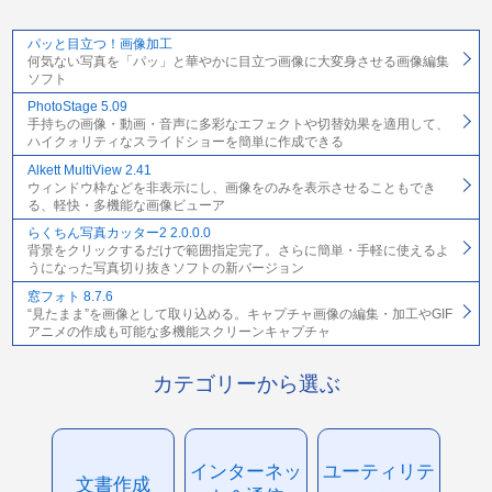
パッと目立つ！画像加工
何気ない写真を「パッ」と華やかに目立つ画像に大変身させる画像編集
ソフト
PhotoStage 5.09
手持ちの画像・動画・音声に多彩なエフェクトや切替効果を適用して、
ハイクォリティなスライドショーを簡単に作成できる
Alkett MultiView 2.41
ウィンドウ枠などを非表示にし、画像をのみを表示させることもでき
る、軽快・多機能な画像ビューア
らくちん写真カッター2 2.0.0.0
背景をクリックするだけで範囲指定完了。さらに簡単・手軽に使えるよ
うになった写真切り抜きソフトの新バージョン
窓フォト 8.7.6
“見たまま”を画像として取り込める。キャプチャ画像の編集・加工やGIF
アニメの作成も可能な多機能スクリーンキャプチャ
カテゴリーから選ぶ
インターネッ
ユーティリテ
文書作成