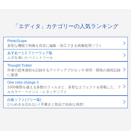
「エディタ」カテゴリーの人気ランキング
PhotoScape
多彩な機能で画像を自在に編集・加工できる画像処理ソフト
あずあーと2 フリーウェア版
ムダを省いたペイントツール
Thought Tickler
作者の思考過程を記録するアイディアプロセッサ 研究・開発の過程記録
に最適
One color change 3
1000種類を越える多数のフィルタと、多彩なエフェクトを搭載した、フ
ルカラー・ペイント・レタッチソフト
白板ソフト(フリー版)
ひらめきを忘れない! 手書きと部品で自由な発想!