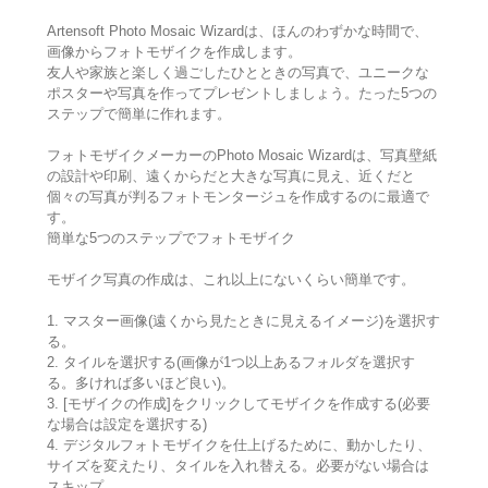
Artensoft Photo Mosaic Wizardは、ほんのわずかな時間で、
画像からフォトモザイクを作成します。
友人や家族と楽しく過ごしたひとときの写真で、ユニークな
ポスターや写真を作ってプレゼントしましょう。たった5つの
ステップで簡単に作れます。
フォトモザイクメーカーのPhoto Mosaic Wizardは、写真壁紙
の設計や印刷、遠くからだと大きな写真に見え、近くだと
個々の写真が判るフォトモンタージュを作成するのに最適で
す。
簡単な5つのステップでフォトモザイク
モザイク写真の作成は、これ以上にないくらい簡単です。
1. マスター画像(遠くから見たときに見えるイメージ)を選択す
る。
2. タイルを選択する(画像が1つ以上あるフォルダを選択す
る。多ければ多いほど良い)。
3. [モザイクの作成]をクリックしてモザイクを作成する(必要
な場合は設定を選択する)
4. デジタルフォトモザイクを仕上げるために、動かしたり、
サイズを変えたり、タイルを入れ替える。必要がない場合は
スキップ。