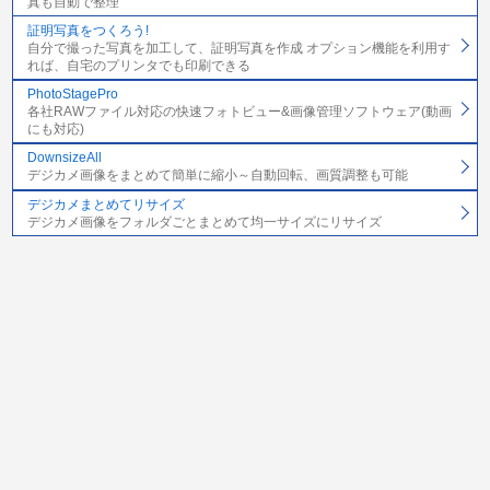
真も自動で整理
証明写真をつくろう!
自分で撮った写真を加工して、証明写真を作成 オプション機能を利用す
れば、自宅のプリンタでも印刷できる
PhotoStagePro
各社RAWファイル対応の快速フォトビュー&画像管理ソフトウェア(動画
にも対応)
DownsizeAll
デジカメ画像をまとめて簡単に縮小～自動回転、画質調整も可能
デジカメまとめてリサイズ
デジカメ画像をフォルダごとまとめて均一サイズにリサイズ