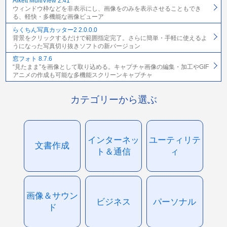
Alkett MultiView 2.41
ウィンドウ枠などを非表示にし、画像をのみを表示させることもでき
る、軽快・多機能な画像ビューア
らくちん写真カッター2 2.0.0.0
背景をクリックするだけで範囲指定完了。さらに簡単・手軽に使えるよ
うになった写真切り抜きソフトの新バージョン
窓フォト 8.7.6
“見たまま”を画像として取り込める。キャプチャ画像の編集・加工やGIF
アニメの作成も可能な多機能スクリーンキャプチャ
カテゴリーから選ぶ
インターネッ
ユーティリテ
文書作成
ト＆通信
ィ
画像＆サウン
ビジネス
パーソナル
ド