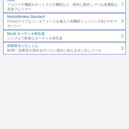
イコライザ機能やネットラジオ機能など、軽快に動作しつつも多機能な
音楽プレイヤー
MediaMonkey Standard
iTunesライクなインタフェースを備えた高機能ミュージック&ビデオマ
ネージャ
Moo0 オーディオ再生器
シンプルで軽量なオーディオ再生器
効果音ポンだしくん
BGM・効果音の演出を行いたい場合に使えるポン出しツール