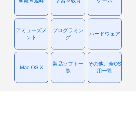
家庭＆趣味
学習＆教育
ゲーム
アミューズメ
プログラミン
ハードウェア
ント
グ
製品ソフト一
その他、全OS
Mac OS X
覧
用一覧