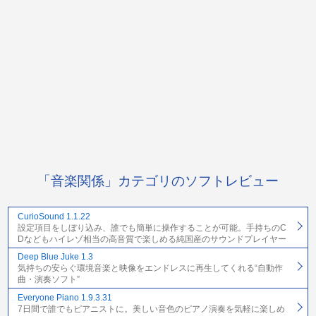
「音楽関係」カテゴリのソフトレビュー
CurioSound 1.1.22
設定項目をしぼり込み、誰でも簡単に操作することが可能。手持ちのC
Dなどもハイレゾ相当の高音質で楽しめる純国産のサウンドプレイヤー
Deep Blue Juke 1.3
気持ちの安らぐ環境音楽と映像をエンドレスに再生してくれる“自動作
曲・演奏ソフト”
Everyone Piano 1.9.3.31
7日間で誰でもピアニストに。美しい音色のピアノ演奏を気軽に楽しめ