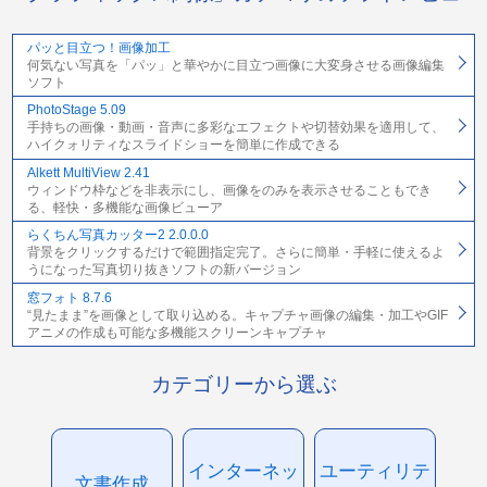
パッと目立つ！画像加工
何気ない写真を「パッ」と華やかに目立つ画像に大変身させる画像編集
ソフト
PhotoStage 5.09
手持ちの画像・動画・音声に多彩なエフェクトや切替効果を適用して、
ハイクォリティなスライドショーを簡単に作成できる
Alkett MultiView 2.41
ウィンドウ枠などを非表示にし、画像をのみを表示させることもでき
る、軽快・多機能な画像ビューア
らくちん写真カッター2 2.0.0.0
背景をクリックするだけで範囲指定完了。さらに簡単・手軽に使えるよ
うになった写真切り抜きソフトの新バージョン
窓フォト 8.7.6
“見たまま”を画像として取り込める。キャプチャ画像の編集・加工やGIF
アニメの作成も可能な多機能スクリーンキャプチャ
カテゴリーから選ぶ
インターネッ
ユーティリテ
文書作成