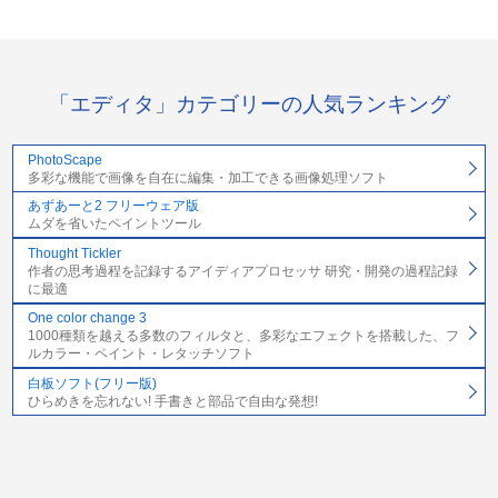
「エディタ」カテゴリーの人気ランキング
PhotoScape
多彩な機能で画像を自在に編集・加工できる画像処理ソフト
あずあーと2 フリーウェア版
ムダを省いたペイントツール
Thought Tickler
作者の思考過程を記録するアイディアプロセッサ 研究・開発の過程記録
に最適
One color change 3
1000種類を越える多数のフィルタと、多彩なエフェクトを搭載した、フ
ルカラー・ペイント・レタッチソフト
白板ソフト(フリー版)
ひらめきを忘れない! 手書きと部品で自由な発想!