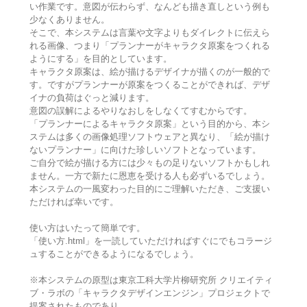
い作業です。意図が伝わらず、なんども描き直しという例も
少なくありません。
そこで、本システムは言葉や文字よりもダイレクトに伝えら
れる画像、つまり「プランナーがキャラクタ原案をつくれる
ようにする」を目的としています。
キャラクタ原案は、絵が描けるデザイナが描くのが一般的で
す。ですがプランナーが原案をつくることができれば、デザ
イナの負荷はぐっと減ります。
意図の誤解によるやりなおしをしなくてすむからです。
「プランナーによるキャラクタ原案」という目的から、本シ
ステムは多くの画像処理ソフトウェアと異なり、「絵が描け
ないプランナー」に向けた珍しいソフトとなっています。
ご自分で絵が描ける方には少々もの足りないソフトかもしれ
ません。一方で新たに恩恵を受ける人も必ずいるでしょう。
本システムの一風変わった目的にご理解いただき、ご支援い
ただければ幸いです。
使い方はいたって簡単です。
「使い方.html」を一読していただければすぐにでもコラージ
ュすることができるようになるでしょう。
※本システムの原型は東京工科大学片柳研究所 クリエイティ
ブ・ラボの「キャラクタデザインエンジン」プロジェクトで
提案されたものであり、