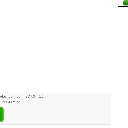
hop Plug-in SDK版
1.1
 / 2004.05.22