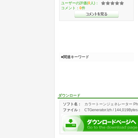
ユーザーの評価(
0
人)：
コメント：
0
件
■関連キーワード
ダウンロード
ソフト名：
カラートーンジェネレーター Photos
ファイル：
CTGenerator.lzh / 144,019Bytes