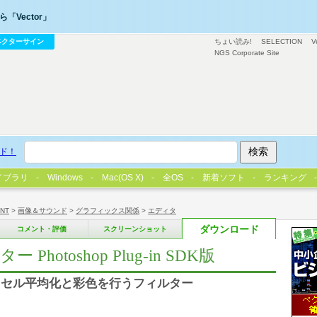
「Vector」
ベクターサイン
ちょい読み!
SELECTION
V
NGS Corporate Site
ド！
イブラリ
Windows
Mac(OS X)
全OS
新着ソフト
ランキング
/NT
>
画像＆サウンド
>
グラフィックス関係
>
エディタ
ダウンロード
コメント・評価
スクリーンショット
otoshop Plug-in SDK版
クセル平均化と彩色を行うフィルター