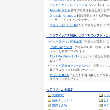
あずあーと2 フリーウェア版
ムダを省いたペ
Thought Tickler
作者の思考過程を記録するア
One color change 3
1000種類を越える多数
ー・ペイント・レタッチソフト
白板ソフト(フリー版)
ひらめきを忘れない! 
「グラフィックス関係」カテゴリのソフトレビ
パッと目立つ！画像加工
- 何気ない写真を
PhotoStage 5.09
- 手持ちの画像・動画・音
ショーを簡単に作成できる
Alkett MultiView 2.41
- ウィンドウ枠などを
ビューア
らくちん写真カッター2 2.0.0.0
- 背景をク
真切り抜きソフトの新バージョン
窓フォト 8.7.6
- “見たまま”を画像として取
スクリーンキャプチャ
カテゴリーから選ぶ
文書作成
イン
画像＆サウンド
ビジ
家庭＆趣味
学習