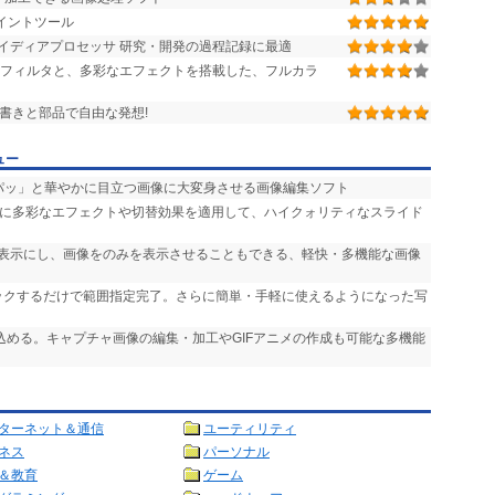
イントツール
イディアプロセッサ 研究・開発の過程記録に最適
のフィルタと、多彩なエフェクトを搭載した、フルカラ
手書きと部品で自由な発想!
ュー
「パッ」と華やかに目立つ画像に大変身させる画像編集ソフト
声に多彩なエフェクトや切替効果を適用して、ハイクォリティなスライド
非表示にし、画像をのみを表示させることもできる、軽快・多機能な画像
リックするだけで範囲指定完了。さらに簡単・手軽に使えるようになった写
り込める。キャプチャ画像の編集・加工やGIFアニメの作成も可能な多機能
ターネット＆通信
ユーティリティ
ネス
パーソナル
＆教育
ゲーム