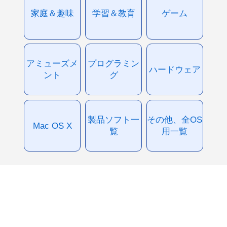
家庭＆趣味
学習＆教育
ゲーム
アミューズメ
プログラミン
ハードウェア
ント
グ
製品ソフト一
その他、全OS
Mac OS X
覧
用一覧