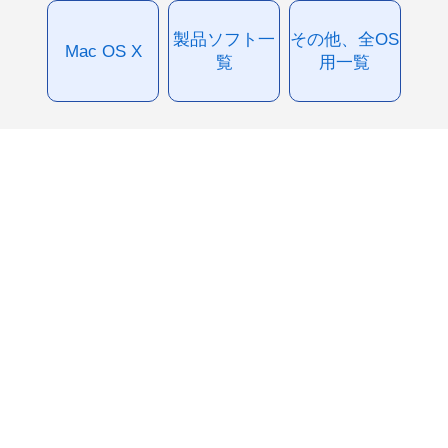
製品ソフト一
その他、全OS
Mac OS X
覧
用一覧