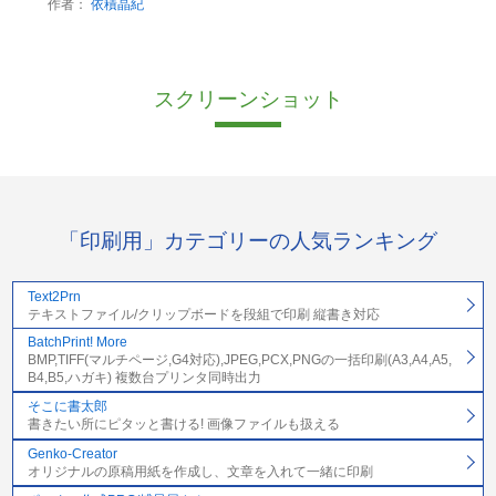
作者：
依積晶紀
スクリーンショット
「印刷用」カテゴリーの人気ランキング
Text2Prn
テキストファイル/クリップボードを段組で印刷 縦書き対応
BatchPrint! More
BMP,TIFF(マルチページ,G4対応),JPEG,PCX,PNGの一括印刷(A3,A4,A5,
B4,B5,ハガキ) 複数台プリンタ同時出力
そこに書太郎
書きたい所にピタッと書ける! 画像ファイルも扱える
Genko-Creator
オリジナルの原稿用紙を作成し、文章を入れて一緒に印刷