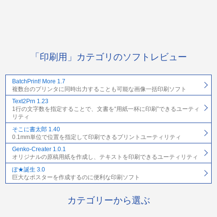
「印刷用」カテゴリのソフトレビュー
BatchPrint! More 1.7
複数台のプリンタに同時出力することも可能な画像一括印刷ソフト
Text2Prn 1.23
1行の文字数を指定することで、文書を“用紙一杯に印刷”できるユーティ
リティ
そこに書太郎 1.40
0.1mm単位で位置を指定して印刷できるプリントユーティリティ
Genko-Creater 1.0.1
オリジナルの原稿用紙を作成し、テキストを印刷できるユーティリティ
ぽ★誕生 3.0
巨大なポスターを作成するのに便利な印刷ソフト
カテゴリーから選ぶ