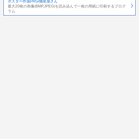
ポスター作成PRG/捕星屋さん
最大20枚の画像(BMP,JPEG)を読み込んで一枚の用紙に印刷するプログ
ラム