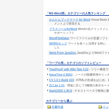
「MS-Word用」カテゴリーの人気ランキング
かんたんブックマーク for Word
Visual B
メント上で実現する
プラスツールforWord
Wordの右クリックメ
サポートソフト
WordFileMaker
ワードファイルの支援ソフト
WORDキング
ワードを色々と活用する時に、
した
Word From JavaDoc
JavaDocよりWordフ
「ワープロ用」カテゴリのソフトレビュー
TreeProoF with Wiki Tale 3.02
- ツリー構造
NanaTree 0.96β3
- ノードの階層管理やリ
CV 1.0.1 Build 103
- HTMLの生成をはじ
ZLCan 1.01
- 用途に応じて3種類の表示モ
Nami2000 1.90.8
- テキストベースで軽快に
カテゴリーから選ぶ
文書作成
イン