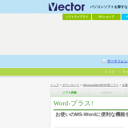
パソコンソフトを探すなら
ソフトライブラリ
PCショップ
サーチトレン
トップ
ラ
トップ
>
ダウンロード
>
WindowsMe/98/95用ソフト
>
文書
ソフト詳細
レビュー
Word-プラス!
お使いのMS-Wordに便利な機