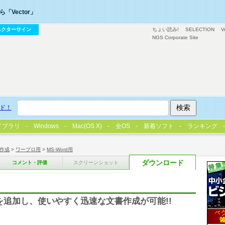
「Vector」
ベクターサイン
ちょい読み!
SELECTION
V
NGS Corporate Site
ド！
イブラリ
Windows
Mac(OS X)
全OS
新着ソフト
ランキング
作成
>
ワープロ用
>
MS-Word用
ダウンロード
コメント・評価
スクリーンショット
能を追加し、使いやすく迅速な文書作成が可能!!