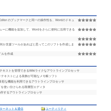
asic Editor のブックマークと同一の操作性を、Wordのドキュ
ニューに機能を追加して、Wordをさらに便利に活用できる
何か支援ツールがあればと思ってこのソフトを作成しま
ァイルを作成
でテキストを管理できるWikiライクなアウトラインプロセッサ
ッチテキストによる装飾が可能なメモ帳ソフト
め、多彩な機能を利用できるアウトラインプロセッサ
ードを使い分けられる階層型エディタ
動作するアウトラインプロセッサ
ターネット＆通信
ユーティリティ