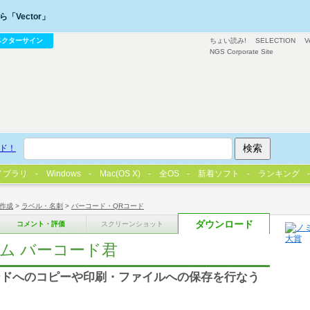
「Vector」
ベクターサイン
ちょい読み!
SELECTION
V
NGS Corporate Site
ド！
イブラリ
Windows
Mac(OS X)
全OS
新着ソフト
ランキング
作成
>
ラベル・名刺
>
バーコード・QRコード
ダウンロード
コメント・評価
スクリーンショット
ム バーコード君
ードへのコピーや印刷・ファイルへの保存を行なう