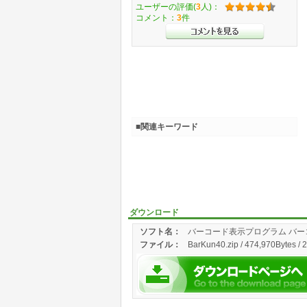
ユーザーの評価(
3
人)：
コメント：
3
件
■関連キーワード
ダウンロード
ソフト名：
バーコード表示プログラム バー
ファイル：
BarKun40.zip / 474,970Bytes / 