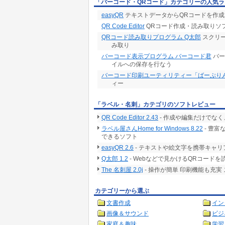
「バーコード・QRコード」カテゴリーの人気ラ
easyQR
テキストデータからQRコードを作
QR Code Editor
QRコード作成・読み取りソ
QRコード読み取りプログラム Q太郎
スクリー
み取り
バーコード表示プログラム バーコード君
バー
イルへの保存を行なう
バーコード印刷ユーティリティー「ばーぷり
ィー
「ラベル・名刺」カテゴリのソフトレビュー
QR Code Editor 2.43
- 作成や編集だけでな
ラベル屋さんHome for Windows 8.22
- 豊
できるソフト
easyQR 2.6
- テキストや絵文字を携帯キャ
Q太郎 1.2
- Webなどで見かけるQRコード
The 名刺屋 2.0j
- 操作が簡単 印刷機能も充
カテゴリーから選ぶ
文書作成
イン
画像＆サウンド
ビジ
家庭＆趣味
学習