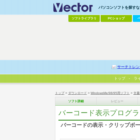
パソコンソフトを探すなら
ソフトライブラリ
PCショップ
サーチトレン
トップ
ラ
トップ
>
ダウンロード
>
WindowsMe/98/95用ソフト
>
文書
ソフト詳細
レビュー
バーコード表示プログラ
バーコードの表示・クリップボ